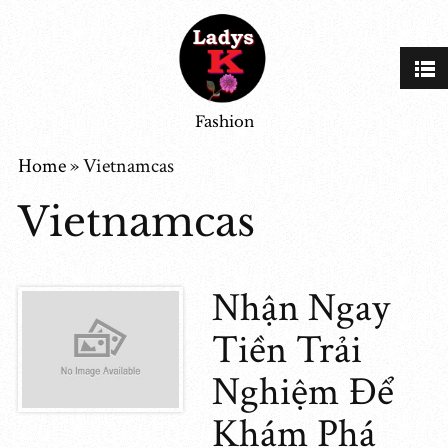
Fashion
Home
»
Vietnamcas
Vietnamcas
Nhận Ngay
Tiền Trải
Nghiệm Để
Khám Phá