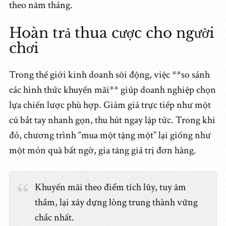
theo năm tháng.
Hoàn trả thua cược cho người
chơi
Trong thế giới kinh doanh sôi động, việc **so sánh
các hình thức khuyến mãi** giúp doanh nghiệp chọn
lựa chiến lược phù hợp. Giảm giá trực tiếp như một
cú bắt tay nhanh gọn, thu hút ngay lập tức. Trong khi
đó, chương trình “mua một tặng một” lại giống như
một món quà bất ngờ, gia tăng giá trị đơn hàng.
Khuyến mãi theo điểm tích lũy, tuy âm
thầm, lại xây dựng lòng trung thành vững
chắc nhất.