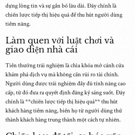
dựng lòng tin và sự gắn bó lâu dài. Đây chính là
chiến lược tiếp thị hiệu quả để thu hút người dùng
tiềm năng.
Làm quen với luật chơi và
giao diện nhà cái
Tiền thưởng trải nghiệm là chìa khóa mở cánh cửa
khám phá dịch vụ mà không cần rủi ro tài chính.
Người dùng được trải nghiệm đầy đủ tính năng cao
cấp, từ đó đưa ra quyết định đăng ký sáng suốt. Đây
chính là **chiến lược tiếp thị hiệu quả** thu hút
khách hàng tiềm năng, biến họ từ người dùng thử
thành khách hàng trung thành một cách tự nhiên.