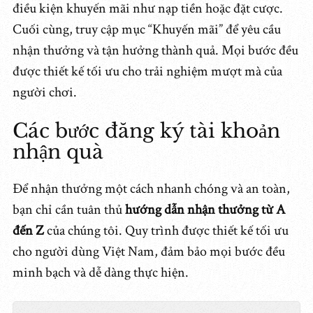
điều kiện khuyến mãi như nạp tiền hoặc đặt cược.
Cuối cùng, truy cập mục “Khuyến mãi” để yêu cầu
nhận thưởng và tận hưởng thành quả. Mọi bước đều
được thiết kế tối ưu cho trải nghiệm mượt mà của
người chơi.
Các bước đăng ký tài khoản
nhận quà
Để nhận thưởng một cách nhanh chóng và an toàn,
bạn chỉ cần tuân thủ
hướng dẫn nhận thưởng từ A
đến Z
của chúng tôi. Quy trình được thiết kế tối ưu
cho người dùng Việt Nam, đảm bảo mọi bước đều
minh bạch và dễ dàng thực hiện.