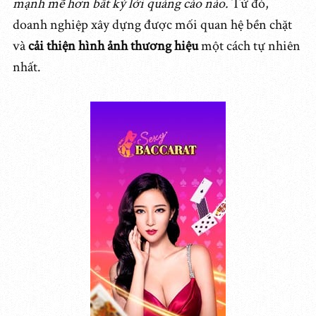
mạnh mẽ hơn bất kỳ lời quảng cáo nào.
Từ đó,
doanh nghiệp xây dựng được mối quan hệ bền chặt
và
cải thiện hình ảnh thương hiệu
một cách tự nhiên
nhất.