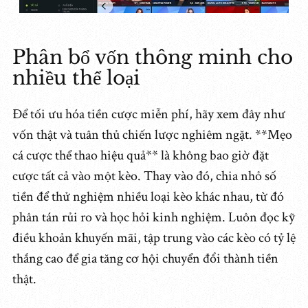
Phân bổ vốn thông minh cho
nhiều thể loại
Để tối ưu hóa tiền cược miễn phí, hãy xem đây như
vốn thật và tuân thủ chiến lược nghiêm ngặt. **Mẹo
cá cược thể thao hiệu quả** là không bao giờ đặt
cược tất cả vào một kèo. Thay vào đó, chia nhỏ số
tiền để thử nghiệm nhiều loại kèo khác nhau, từ đó
phân tán rủi ro và học hỏi kinh nghiệm. Luôn đọc kỹ
điều khoản khuyến mãi, tập trung vào các kèo có tỷ lệ
thắng cao để gia tăng cơ hội chuyển đổi thành tiền
thật.