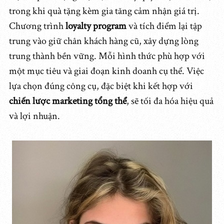
trong khi quà tặng kèm gia tăng cảm nhận giá trị.
Chương trình
loyalty program
và tích điểm lại tập
trung vào giữ chân khách hàng cũ, xây dựng lòng
trung thành bền vững. Mỗi hình thức phù hợp với
một mục tiêu và giai đoạn kinh doanh cụ thể. Việc
lựa chọn đúng công cụ, đặc biệt khi kết hợp với
chiến lược marketing tổng thể
, sẽ tối đa hóa hiệu quả
và lợi nhuận.