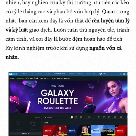
nhiên, hãy nghiên cứu kỹ thị trường, ưu tiên các kèo
có tỷ lệ thắng cao và phân bổ vốn hợp lý. Quan trọng
nhất, bạn cần xem đây là vốn thật để
rèn luyện tâm lý
và kỷ luật
giao dịch. Luôn tuân thủ nguyên tắc, tránh
cảm tính, và coi đây là bước đệm hoàn hảo để tích
lũy kinh nghiệm trước khi sử dụng
nguồn vốn cá
nhân
.