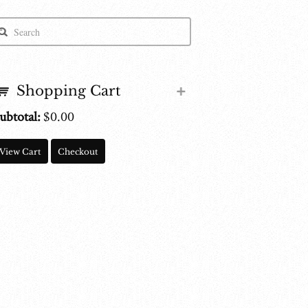
Shopping Cart
ubtotal:
$
0.00
View Cart
Checkout