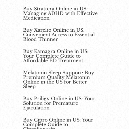
Buy Strattera Online in US:
Managing ADHD with Effective
Medication
Buy Xarelto Online in US:
Convenient Access to Essential
Blood Thinner
Buy Kamagra Online in US:
Your Complete Guide to
Affordable ED Treatment
Melatonin Sleep Support: Buy
Premium Quality Melatonin
Online in the US for Better
Sleep
Buy Priligy Online in US: Your
Solution for Premature
Ejaculation
Buy Cipro Online in US: Your
Complete Guide to