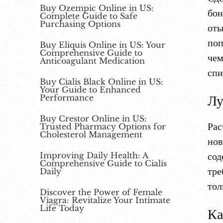
Buy Ozempic Online in US:
бон
Complete Guide to Safe
Purchasing Options
оты
поп
Buy Eliquis Online in US: Your
Comprehensive Guide to
чем
Anticoagulant Medication
спи
Buy Cialis Black Online in US:
Your Guide to Enhanced
Лу
Performance
Buy Crestor Online in US:
Рас
Trusted Pharmacy Options for
Cholesterol Management
нов
Improving Daily Health: A
сод
Comprehensive Guide to Cialis
тре
Daily
тол
Discover the Power of Female
Viagra: Revitalize Your Intimate
Life Today
Ка