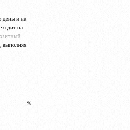
о деньги на
еходит на
позитный
, выполняя
%