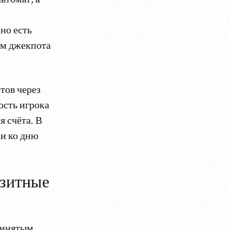
но есть
ем джекпота
тов через
ость игрока
я счёта. В
и ко дню
озитные
принятым