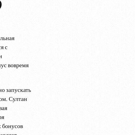
9
льная
я с
и
нус вовремя
но запускать
ом. Султан
вая
ря
 бонусов