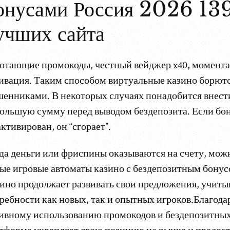
онусами Россия 2026 13
учших сайта
отающие промокоды, честный вейджер x40, момента
ивация. Таким способом виртуальные казино борютс
енниками. В некоторых случаях понадобится внест
ольшую сумму перед выводом бездепозита. Если бо
активирован, он “сгорает”.
да деньги или фриспины оказываются на счету, мож
ые игровые автоматы казино с бездепозитным бонус
ино продолжает развивать свои предложения, учиты
ребности как новых, так и опытных игроков.Благода
ивному использованию промокодов и бездепозитных