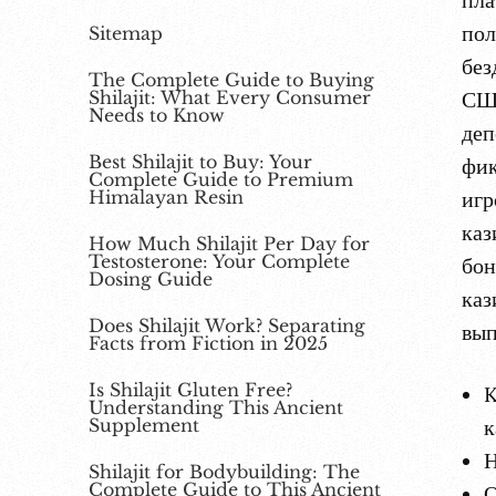
пла
пол
Sitemap
без
The Complete Guide to Buying
Shilajit: What Every Consumer
США
Needs to Know
деп
Best Shilajit to Buy: Your
фик
Complete Guide to Premium
Himalayan Resin
игр
каз
How Much Shilajit Per Day for
Testosterone: Your Complete
бон
Dosing Guide
каз
Does Shilajit Work? Separating
вып
Facts from Fiction in 2025
Is Shilajit Gluten Free?
K
Understanding This Ancient
Supplement
к
Н
Shilajit for Bodybuilding: The
Complete Guide to This Ancient
О