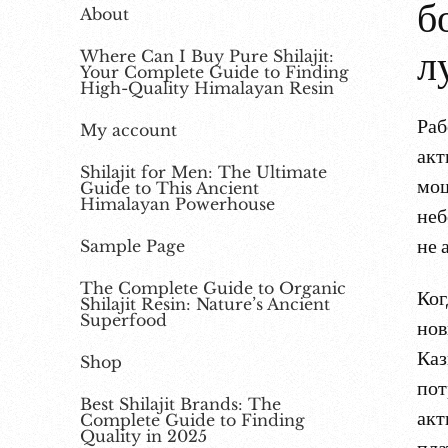
б
About
л
Where Can I Buy Pure Shilajit:
Your Complete Guide to Finding
High-Quality Himalayan Resin
Раб
My account
акт
Shilajit for Men: The Ultimate
мош
Guide to This Ancient
Himalayan Powerhouse
неб
не 
Sample Page
The Complete Guide to Organic
Ког
Shilajit Resin: Nature’s Ancient
Superfood
нов
Каз
Shop
пот
Best Shilajit Brands: The
акт
Complete Guide to Finding
Quality in 2025