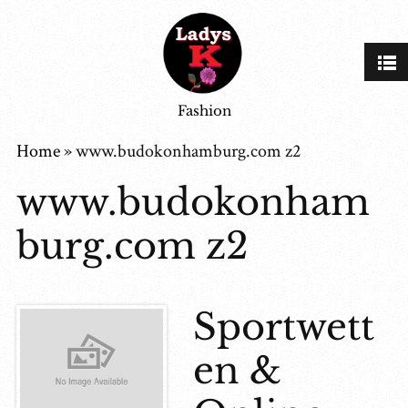
Fashion
Home
»
www.budokonhamburg.com z2
www.budokonham
burg.com z2
Sportwett
en &