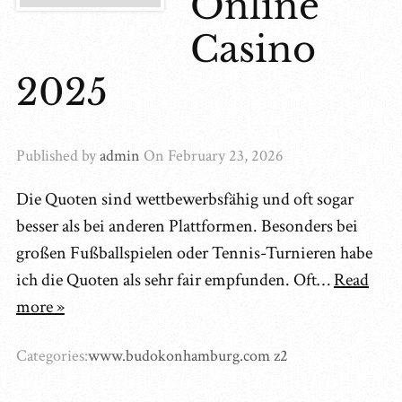
Online
Casino
2025
Published by
admin
On
February 23, 2026
Die Quoten sind wettbewerbsfähig und oft sogar
besser als bei anderen Plattformen. Besonders bei
großen Fußballspielen oder Tennis-Turnieren habe
ich die Quoten als sehr fair empfunden. Oft…
Read
more »
Categories:
www.budokonhamburg.com z2