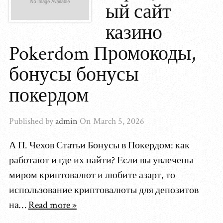
ый сайт
казино
Pokerdom Промокоды,
бонусы бонусы
покердом
Published by
admin
On
March 5, 2026
А П. Чехов Статьи Бонусы в Покердом: как
работают и где их найти? Если вы увлечены
миром криптовалют и любите азарт, то
использование криптовалюты для депозитов
на…
Read more »