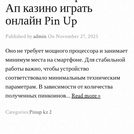
Ап казино играть
онлайн Pin Up
Published by
admin
On
November 27, 2025
Оно не требует мощного процессора и занимает
минимум места на смартфоне. Для стабильной
работы важно, чтобы устройство
соответствовало минимальным техническим
параметрам. В зависимости от количества
полученных пинкоинов…
Read more »
Categories:
Pinup kz 2