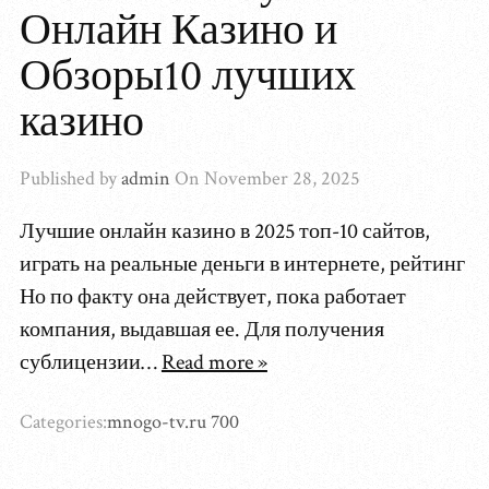
Онлайн Казино и
Обзоры10 лучших
казино
Published by
admin
On
November 28, 2025
Лучшие онлайн казино в 2025 топ-10 сайтов,
играть на реальные деньги в интернете, рейтинг
Но по факту она действует, пока работает
компания, выдавшая ее. Для получения
сублицензии…
Read more »
Categories:
mnogo-tv.ru 700