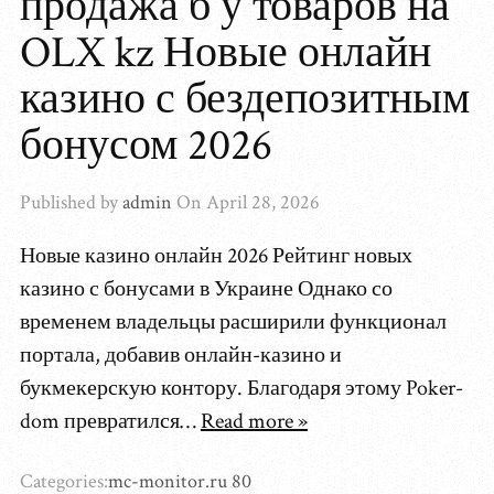
продажа б у товаров на
OLX kz Новые онлайн
казино с бездепозитным
бонусом 2026
Published by
admin
On
April 28, 2026
Новые казино онлайн 2026 Рейтинг новых
казино с бонусами в Украине Однако со
временем владельцы расширили функционал
портала, добавив онлайн-казино и
букмекерскую контору. Благодаря этому Poker-
dom превратился…
Read more »
Categories:
mc-monitor.ru 80