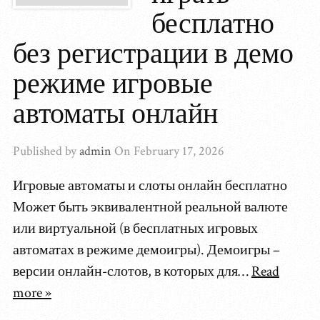
бесплатно
без регистрации в демо
режиме игровые
автоматы онлайн
Published by
admin
On
February 17, 2026
Игровые автоматы и слоты онлайн бесплатно
Может быть эквивалентной реальной валюте
или виртуальной (в бесплатных игровых
автоматах в режиме демоигры). Демоигры –
версии онлайн-слотов, в которых для…
Read
more »