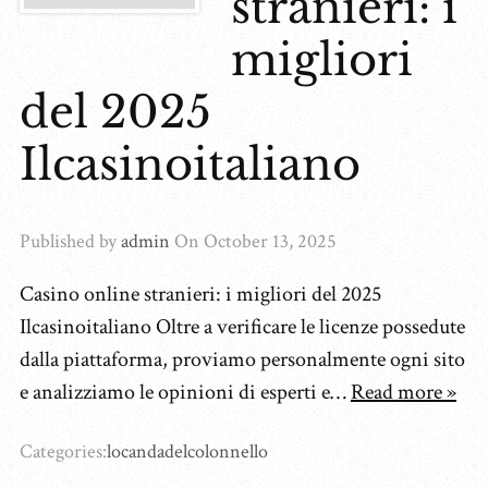
stranieri: i
migliori
del 2025
Ilcasinoitaliano
Published by
admin
On
October 13, 2025
Casino online stranieri: i migliori del 2025
Ilcasinoitaliano Oltre a verificare le licenze possedute
dalla piattaforma, proviamo personalmente ogni sito
e analizziamo le opinioni di esperti e…
Read more »
Categories:
locandadelcolonnello