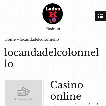
Fashion
Home
»
locandadelcolonnello
locandadelcolonnel
lo
Casino
online