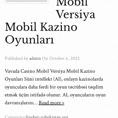
Mobil
Versiya
Mobil Kazino
Oyunları
Published by
admin
On
October 6, 2025
Vavada Casino Mobil Versiya Mobil Kazino
Oyunları Süni intellekt (AI), onlayn kazinolarda
oyunçulara daha fərdi bir oyun təcrübəsi təqdim
etmək üçün istifadə olunur. AI, oyunçuların oyun
davranışlarını…
Read more »
Categories:
linebet-uzbekistan.org