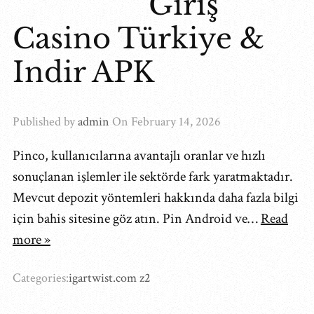
Giriş
Casino Türkiye &
Indir APK
Published by
admin
On
February 14, 2026
Pinco, kullanıcılarına avantajlı oranlar ve hızlı
sonuçlanan işlemler ile sektörde fark yaratmaktadır.
Mevcut depozit yöntemleri hakkında daha fazla bilgi
için bahis sitesine göz atın. Pin Android ve…
Read
more »
Categories:
igartwist.com z2