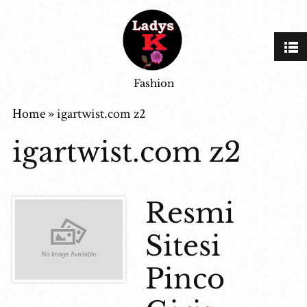
Fashion
Home
»
igartwist.com z2
igartwist.com z2
Resmi
Sitesi
Pinco