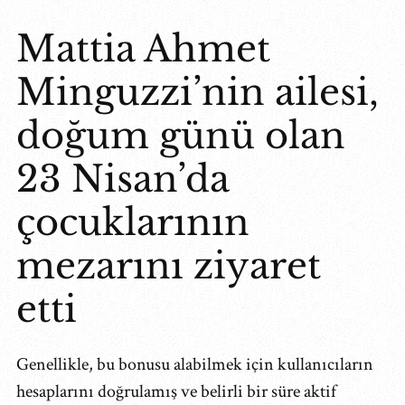
Mattia Ahmet
Minguzzi’nin ailesi,
doğum günü olan
23 Nisan’da
çocuklarının
mezarını ziyaret
etti
Genellikle, bu bonusu alabilmek için kullanıcıların
hesaplarını doğrulamış ve belirli bir süre aktif