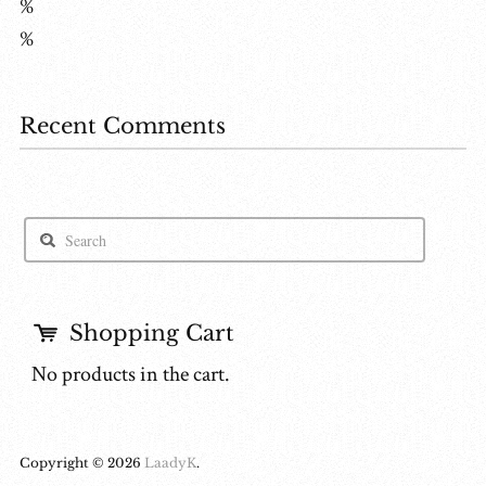
%
%
Recent Comments
Shopping Cart
No products in the cart.
Copyright © 2026
LaadyK
.