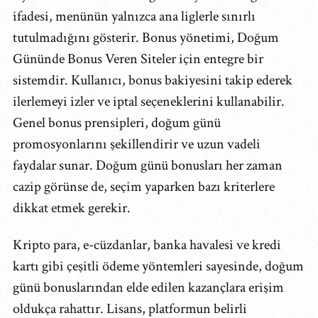
ifadesi, menünün yalnızca ana liglerle sınırlı
tutulmadığını gösterir. Bonus yönetimi, Doğum
Gününde Bonus Veren Siteler için entegre bir
sistemdir. Kullanıcı, bonus bakiyesini takip ederek
ilerlemeyi izler ve iptal seçeneklerini kullanabilir.
Genel bonus prensipleri, doğum günü
promosyonlarını şekillendirir ve uzun vadeli
faydalar sunar. Doğum günü bonusları her zaman
cazip görünse de, seçim yaparken bazı kriterlere
dikkat etmek gerekir.
Kripto para, e-cüzdanlar, banka havalesi ve kredi
kartı gibi çeşitli ödeme yöntemleri sayesinde, doğum
günü bonuslarından elde edilen kazançlara erişim
oldukça rahattır. Lisans, platformun belirli