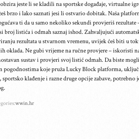
obzira jeste li se kladili na sportske događaje, virtualne igre
š brzo i lako saznati jesi li ostvario dobitak. Naša platfo
gućava ti da u samo nekoliko sekundi provjeriš rezultate
si broj listića i odmah saznaj ishod. Zahvaljujući automat
iranju rezultata u stvarnom vremenu, uvijek ćeš biti u to
ih oklada. Ne gubi vrijeme na ručne provjere – iskoristi n
ostavan sustav i provjeri svoj listić odmah. Da biste mogli
m pogodnostima koje pruža Lucky Block platforma, uključ
, sportsko klađenje i razne druge opcije zabave, potrebno je
og.
gories:
wwin.hr