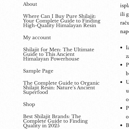
About
isp
ili 
Where Can I Buy Pure Shilajit:
Your Complete Guide to Finding
raču
High-Quality Himalayan Resin
nap
My account
I
Shilajit for Men: The Ultimate
Guide to This Ancient
z
Himalayan Powerhouse
P
Sample Page
b
U
The Complete Guide to Organic
Shilajit Resin: Nature’s Ancient
u
Superfood
o
Shop
P
o
Best Shilajit Brands: The
Complete Guide to Finding
B
Quality in 2025