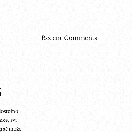
Recent Comments
5
dostojno
ice, svi
Igrač može