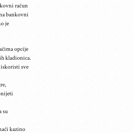
nkovni račun
u na bankovni
o je
ačima opcije
ih kladionica.
iskoristi sve
re,
nijeti
a su
onaći kazino