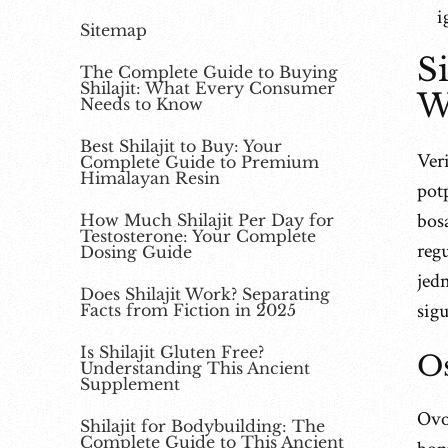
i
Sitemap
S
The Complete Guide to Buying
Shilajit: What Every Consumer
W
Needs to Know
Best Shilajit to Buy: Your
Veri
Complete Guide to Premium
Himalayan Resin
potp
bosa
How Much Shilajit Per Day for
Testosterone: Your Complete
regu
Dosing Guide
jed
Does Shilajit Work? Separating
sigu
Facts from Fiction in 2025
Is Shilajit Gluten Free?
Os
Understanding This Ancient
Supplement
Ovo 
Shilajit for Bodybuilding: The
Complete Guide to This Ancient