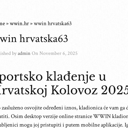
me
»
wwin.hr
»
wwin hrvatska63
win hrvatska63
ished by
admin
On
November 6, 2025
portsko klađenje u
rvatskoj Kolovoz 202
 zasluženo osvojite određeni iznos, kladionica će vam ga 
latiti. Osim desktop verzije online stranice WWIN kladion
ubljenici mogu joj pristupiti i putem mobilne aplikacije. 