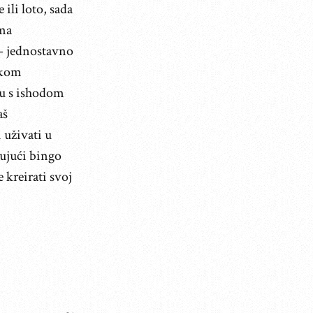
 ili loto, sada
rma
 – jednostavno
skom
ku s ishodom
aš
 uživati u
ujući bingo
 kreirati svoj