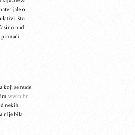
i ključne za
aterijale o
lativi, što
Casino nudi
i pronaći
 koji se nude
skim
wwin hr
od nekih
 nije bila