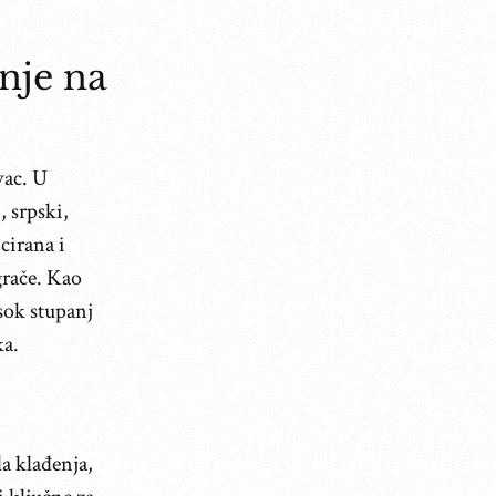
nje na
vac. U
, srpski,
cirana i
grače. Kao
sok stupanj
ka.
a klađenja,