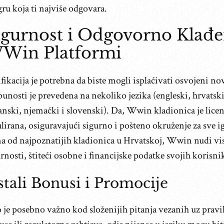
gru koja ti najviše odgovara.
igurnost i Odgovorno Klađe
Win Platformi
fikacija je potrebna da biste mogli isplaćivati osvojeni no
unosti je prevedena na nekoliko jezika (engleski, hrvatski
nski, njemački i slovenski). Da, Wwin kladionica je licen
lirana, osiguravajući sigurno i pošteno okruženje za sve i
na od najpoznatijih kladionica u Hrvatskoj, Wwin nudi vi
rnosti, štiteći osobne i financijske podatke svojih korisni
tali Bonusi i Promocije
je posebno važno kod složenijih pitanja vezanih uz pravil