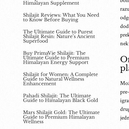
bonu
Himalayan Supplement
raz
Shilajit Reviews: What You Need
odg
to Know Before Buying
dod
The Ultimate Guide to Purest
prek
Shilajit Resin: Nature’s Ancient
Superfood
nek
Buy PrimaVie Shilajit: The
On
Ultimate Guide to Premium
Himalayan Energy Support
pl
Shilajit for Women: A Complete
Guide to Natural Wellness
Mož
Enhancement
pre
Pahadi Shilajit: The Ultimate
igr
Guide to Himalayan Black Gold
dru
Mars Shilajit Gold: The Ultimate
Guide to Premium Himalayan
jed
Wellness