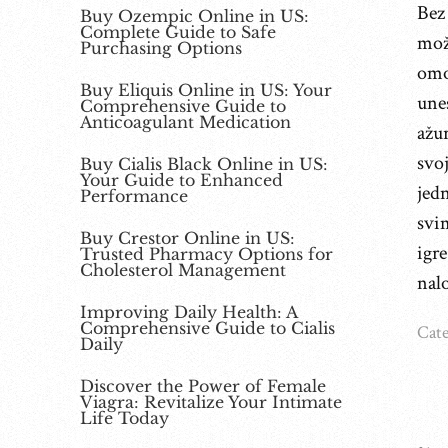
Bez 
Buy Ozempic Online in US:
Complete Guide to Safe
može
Purchasing Options
omo
Buy Eliquis Online in US: Your
une
Comprehensive Guide to
Anticoagulant Medication
ažur
svoj
Buy Cialis Black Online in US:
Your Guide to Enhanced
jedn
Performance
svi
Buy Crestor Online in US:
igre
Trusted Pharmacy Options for
Cholesterol Management
nal
Improving Daily Health: A
Comprehensive Guide to Cialis
Cate
Daily
Discover the Power of Female
Viagra: Revitalize Your Intimate
Life Today