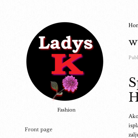
Ho
w
Publ
S
H
Fashion
Ako
isp
Front page
zalj