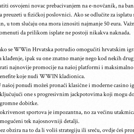
latiti osvojeni novac prebacivanjem na e-novčanik, na ba
ga preuzeti u fizičkoj poslovnici. Ako se odlučite za isplat
n, u tom slučaju ona mora iznositi najmanje 50 eura. Važn
omenuti da prilikom isplate ne postoji nikakva naknada.
ako se WWin Hrvatska potrudio omogućiti hrvatskim igr
a klađenje, ipak su one znatno manje nego kod nekih drug
rati najnovije promocije na našoj platformi i maksimalno 
enefite koje nudi WWIN kladionica.
 našoj ponudi možeš pronaći klasične i moderne casino ig
ključujući one s progresivnim jackpotovima koji mogu do
gromne dobitke.
okrivenost sportova je impozantna, no za većinu utakmic
mogućeni tek najosnovniji detalji.
ez obzira na to da li voliš strategiju ili sreću, ovdje ćeš pr