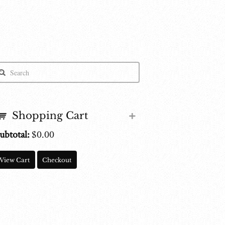
Shopping Cart
ubtotal:
$
0.00
View Cart
Checkout