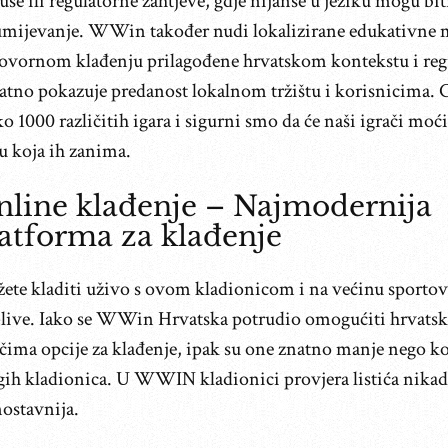
se ili regulatorne zahtjeve, gdje nijanse u jeziku mogu bit
umijevanje. WWin također nudi lokalizirane edukativne m
ovornom klađenju prilagođene hrvatskom kontekstu i regu
atno pokazuje predanost lokalnom tržištu i korisnicima. 
o 1000 različitih igara i sigurni smo da će naši igrači moć
u koja ih zanima.
line klađenje – Najmodernija
atforma za klađenje
ete kladiti uživo s ovom kladionicom i na većinu sportova
-live. Iako se WWin Hrvatska potrudio omogućiti hrvat
ačima opcije za klađenje, ipak su one znatno manje nego k
gih kladionica. U WWIN kladionici provjera listića nikada
nostavnija.