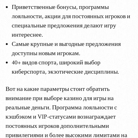
Приветственные бонусы, программы
лояльности, акции для постоянных игроков и
специальные предложения делают игру
интереснее.
Самые крупные и выгодные предложения
доступны новым игрокам.
40+ видов спорта, широкий выбор
киберспорта, экзотические дисциплины.
Вот на какие параметры стоит обратить
внимание при выборе казино для игры на
реальные деньги. Программа лояльности с
кэшбэком и VIP-статусами вознаграждает
постоянных игроков дополнительными
привилегиями и более высокими лимитами на