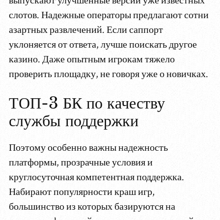
выпускают улучшенные версии уже известных
слотов. Надежные операторы предлагают сотни
азартных развлечений. Если саппорт
уклоняется от ответа, лучше поискать другое
казино. Даже опытным игрокам тяжело
проверить площадку, не говоря уже о новичках.
ТОП-3 БК по качеству
службы поддержки
Поэтому особенно важны надежность
платформы, прозрачные условия и
круглосуточная компетентная поддержка.
Набирают популярности краш игр,
большинство из которых базируются на