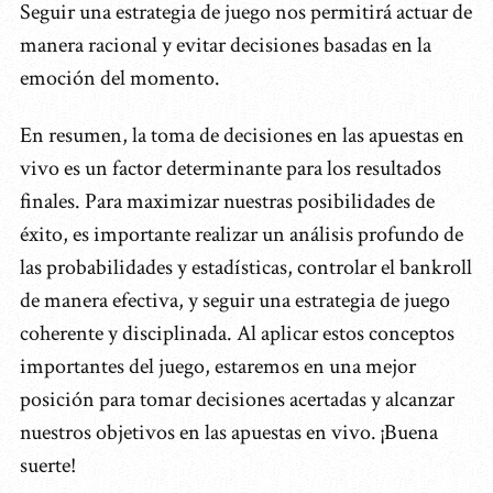
Seguir una estrategia de juego nos permitirá actuar de
manera racional y evitar decisiones basadas en la
emoción del momento.
En resumen, la toma de decisiones en las apuestas en
vivo es un factor determinante para los resultados
finales. Para maximizar nuestras posibilidades de
éxito, es importante realizar un análisis profundo de
las probabilidades y estadísticas, controlar el bankroll
de manera efectiva, y seguir una estrategia de juego
coherente y disciplinada. Al aplicar estos conceptos
importantes del juego, estaremos en una mejor
posición para tomar decisiones acertadas y alcanzar
nuestros objetivos en las apuestas en vivo. ¡Buena
suerte!