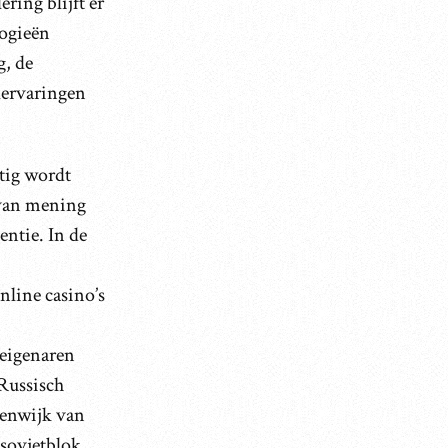
ing blijft er
logieën
g, de
lervaringen
tig wordt
s van mening
entie. In de
nline casino’s
 eigenaren
 Russisch
tenwijk van
 sovjetblok