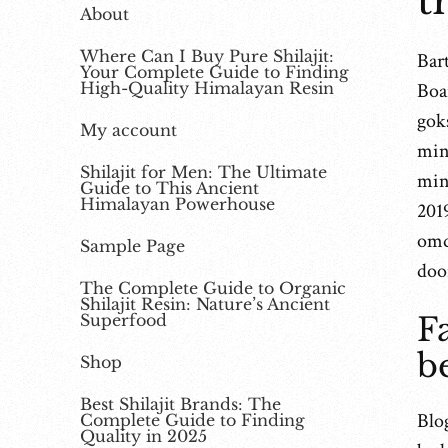
t
About
Where Can I Buy Pure Shilajit:
Bar
Your Complete Guide to Finding
High-Quality Himalayan Resin
Boar
goks
My account
mini
Shilajit for Men: The Ultimate
mini
Guide to This Ancient
Himalayan Powerhouse
2019
omda
Sample Page
doo
The Complete Guide to Organic
Shilajit Resin: Nature’s Ancient
Superfood
F
b
Shop
Best Shilajit Brands: The
Blo
Complete Guide to Finding
Quality in 2025