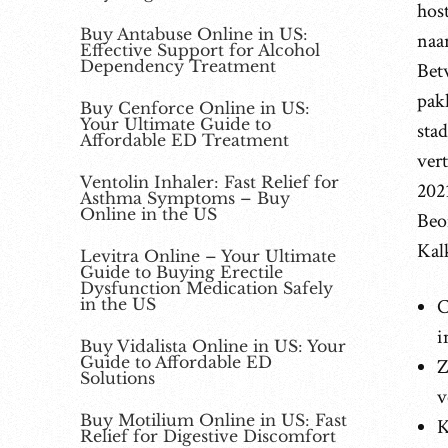
hos
Buy Antabuse Online in US:
naa
Effective Support for Alcohol
Dependency Treatment
Betw
pak
Buy Cenforce Online in US:
Your Ultimate Guide to
stad
Affordable ED Treatment
ver
Ventolin Inhaler: Fast Relief for
2021
Asthma Symptoms – Buy
Online in the US
Beo
Kal
Levitra Online – Your Ultimate
Guide to Buying Erectile
Dysfunction Medication Safely
in the US
C
i
Buy Vidalista Online in US: Your
Guide to Affordable ED
Z
Solutions
v
Buy Motilium Online in US: Fast
K
Relief for Digestive Discomfort