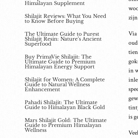
Himalayan Supplement
woo
Shilajit Reviews: What You Need
zijn
to Know Before Buying
Via 
The Ultimate Guide to Purest
Shilajit Resin: Nature’s Ancient
oude
Superfood
tien
Buy PrimaVie Shilajit: The
goks
Ultimate Guide to Premium
Himalayan Energy Support
in 
inl
Shilajit for Women: A Complete
Guide to Natural Wellness
spee
Enhancement
gew
Pahadi Shilajit: The Ultimate
tint
Guide to Himalayan Black Gold
is 
Mars Shilajit Gold: The Ultimate
Guide to Premium Himalayan
Wellness
Vee