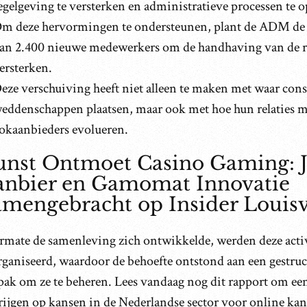
egelgeving te versterken en administratieve processen te o
m deze hervormingen te ondersteunen, plant de ADM de
an 2.400 nieuwe medewerkers om de handhaving van de r
ersterken.
eze verschuiving heeft niet alleen te maken met waar co
eddenschappen plaatsen, maar ook met hoe hun relaties m
okaanbieders evolueren.
unst Ontmoet Casino Gaming: 
anbier en Gamomat Innovatie
mengebracht op Insider Louisv
rmate de samenleving zich ontwikkelde, werden deze acti
rganiseerd, waardoor de behoefte ontstond aan een gestruc
pak om ze te beheren. Lees vandaag nog dit rapport om een
krijgen op kansen in de Nederlandse sector voor online ka