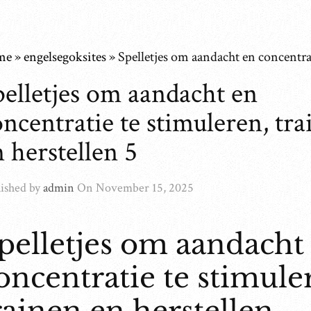
me
»
engelsegoksites
»
Spelletjes om aandacht en concentrat
pelletjes om aandacht en
ncentratie te stimuleren, tra
 herstellen 5
ished by
admin
On
November 15, 2025
pelletjes om aandacht
oncentratie te stimule