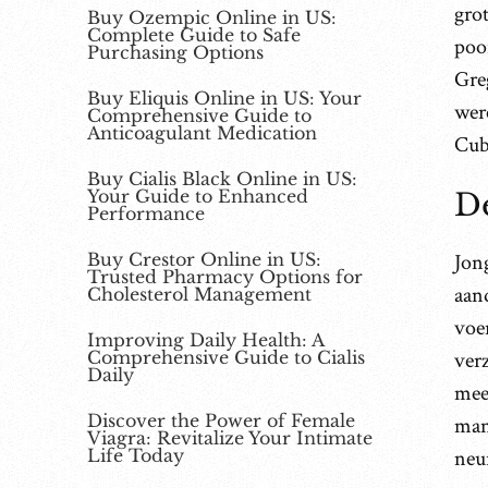
grot
Buy Ozempic Online in US:
Complete Guide to Safe
poor
Purchasing Options
Greg
Buy Eliquis Online in US: Your
wer
Comprehensive Guide to
Anticoagulant Medication
Cub
Buy Cialis Black Online in US:
Your Guide to Enhanced
De
Performance
Buy Crestor Online in US:
Jon
Trusted Pharmacy Options for
aan
Cholesterol Management
voe
Improving Daily Health: A
Comprehensive Guide to Cialis
ver
Daily
mees
Discover the Power of Female
man
Viagra: Revitalize Your Intimate
Life Today
neu