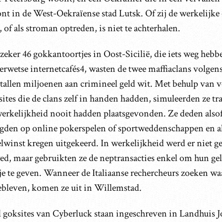
nt in de West-Oekraïense stad Lutsk. Of zij de werkelijke
, of als stroman optreden, is niet te achterhalen.
zeker 46 gokkantoortjes in Oost-Sicilië, die iets weg heb
rwetse internetcafés4, wasten de twee maffiaclans volgens 
tallen miljoenen aan crimineel geld wit. Met behulp van v
ites die de clans zelf in handen hadden, simuleerden ze tra
werkelijkheid nooit hadden plaatsgevonden. Ze deden alsof
egden op online pokerspelen of sportweddenschappen en al
lwinst kregen uitgekeerd. In werkelijkheid werd er niet g
ed, maar gebruikten ze de neptransacties enkel om hun gel
je te geven. Wanneer de Italiaanse rechercheurs zoeken waa
gebleven, komen ze uit in Willemstad.
l goksites van Cyberluck staan ingeschreven in Landhuis J