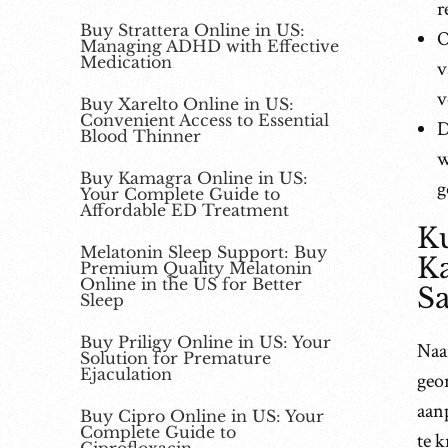
r
Buy Strattera Online in US:
O
Managing ADHD with Effective
Medication
v
v
Buy Xarelto Online in US:
Convenient Access to Essential
D
Blood Thinner
w
Buy Kamagra Online in US:
g
Your Complete Guide to
Affordable ED Treatment
K
Melatonin Sleep Support: Buy
K
Premium Quality Melatonin
Online in the US for Better
Sa
Sleep
Buy Priligy Online in US: Your
Naa
Solution for Premature
Ejaculation
geo
aan
Buy Cipro Online in US: Your
Complete Guide to
te 