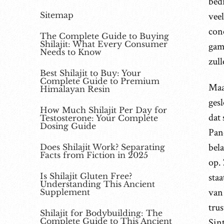
bed
Sitemap
vee
con
The Complete Guide to Buying
Shilajit: What Every Consumer
gam
Needs to Know
zull
Best Shilajit to Buy: Your
Complete Guide to Premium
Maa
Himalayan Resin
gesl
How Much Shilajit Per Day for
dat 
Testosterone: Your Complete
Dosing Guide
Pand
bel
Does Shilajit Work? Separating
Facts from Fiction in 2025
op. 
Is Shilajit Gluten Free?
sta
Understanding This Ancient
van
Supplement
tru
Shilajit for Bodybuilding: The
Complete Guide to This Ancient
Sin