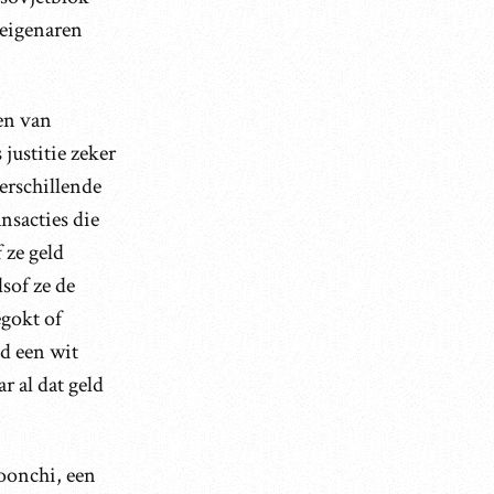
 eigenaren
ben van
justitie zeker
erschillende
nsacties die
 ze geld
sof ze de
egokt of
d een wit
r al dat geld
oonchi, een