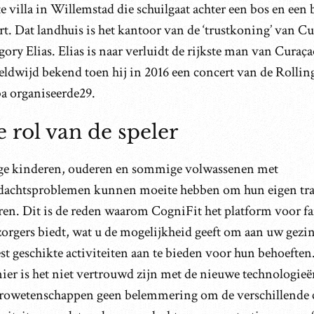
e villa in Willemstad die schuilgaat achter een bos en een
t. Dat landhuis is het kantoor van de ‘trustkoning’ van Cu
ory Elias. Elias is naar verluidt de rijkste man van Curaç
eldwijd bekend toen hij in 2016 een concert van de Rollin
a organiseerde29.
 rol van de speler
ge kinderen, ouderen en sommige volwassenen met
dachtsproblemen kunnen moeite hebben om hun eigen trai
ren. Dit is de reden waarom CogniFit het platform voor f
zorgers biedt, wat u de mogelijkheid geeft om aan uw gezi
t geschikte activiteiten aan te bieden voor hun behoeften
ier is het niet vertrouwd zijn met de nieuwe technologieë
rowetenschappen geen belemmering om de verschillende 