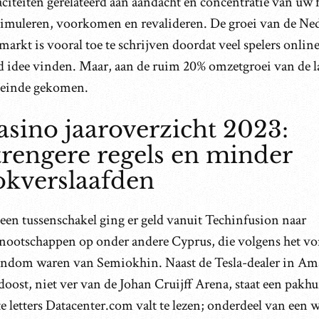
citeiten gerelateerd aan aandacht en concentratie van uw 
stimuleren, voorkomen en revalideren. De groei van de Ne
arkt is vooral toe te schrijven doordat veel spelers onli
 idee vinden. Maar, aan de ruim 20% omzetgroei van de laa
 einde gekomen.
asino jaaroverzicht 2023:
trengere regels en minder
okverslaafden
een tussenschakel ging er geld vanuit Techinfusion naar
nootschappen op onder andere Cyprus, die volgens het vo
endom waren van Semiokhin. Naast de Tesla-dealer in A
oost, niet ver van de Johan Cruijff Arena, staat een pakh
e letters Datacenter.com valt te lezen; onderdeel van een 