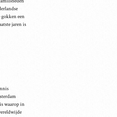
familieleden
derlandse
ne gokken een
tste jaren is
nnis
msterdam
uis waarop in
wereldwijde