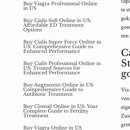
capa
Buy Viagra Professional Online
in US
te 
gokm
Buy Cialis Soft Online in US:
Affordable ED Treatment
goed
Options
een
Buy Cialis Super Force Online in
US: Comprehensive Guide to
C
Enhanced Performance
S
Buy Cialis Professional Online in
US: Trusted Sources for
g
Enhanced Performance
Buy Augmentin Online in US:
Via 
Comprehensive Guide to
Antibiotic Treatment
ven
Buy Clomid Online in US: Your
eig
Complete Guide to Fertility
Zuid
Treatment
grot
Buy Viagra Online in US