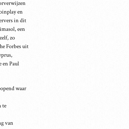
oorverwijzen
oinplay en
rvers in dit
imasol, een
elf, zo
he Forbes uit
yprus,
e en Paul
eopend waar
 te
ng van