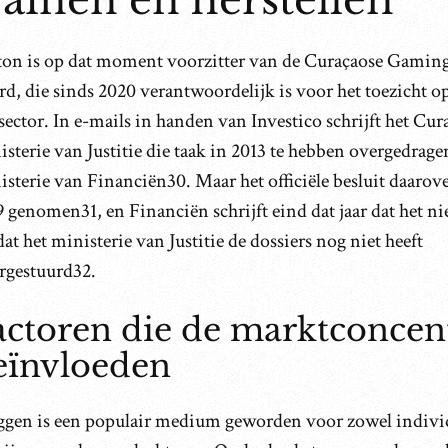
rainen en herstellen
ton is op dat moment voorzitter van de Curaçaose Gamin
d, die sinds 2020 verantwoordelijk is voor het toezicht o
ector. In e-mails in handen van Investico schrijft het Cur
sterie van Justitie die taak in 2013 te hebben overgedrage
sterie van Financiën30. Maar het officiële besluit daarov
 genomen31, en Financiën schrijft eind dat jaar dat het ni
t het ministerie van Justitie de dossiers nog niet heeft
rgestuurd32.
actoren die de marktconcent
eïnvloeden
ggen is een populair medium geworden voor zowel indivi