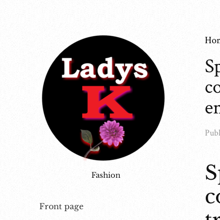
Ho
S
co
en
Publ
S
Fashion
c
Front page