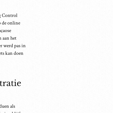
g Control
p de online
açaose
n aan het
er werd pas in
ets kan doen
ratie
duen als