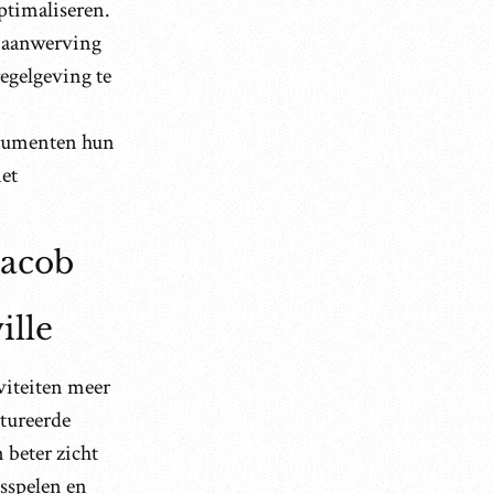
ptimaliseren.
 aanwerving
egelgeving te
nsumenten hun
et
Jacob
ille
viteiten meer
tureerde
 beter zicht
nsspelen en