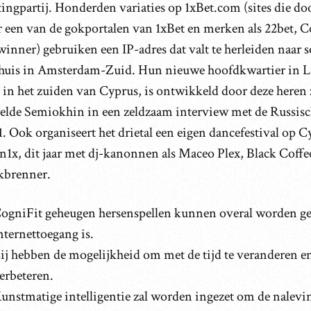
tingpartij. Honderden variaties op 1xBet.com (sites die d
r een van de gokportalen van 1xBet en merken als 22bet, C
inner) gebruiken een IP-adres dat valt te herleiden naar se
huis in Amsterdam-Zuid. Hun nieuwe hoofdkwartier in L
 in het zuiden van Cyprus, is ontwikkeld door deze heren z
telde Semiokhin in een zeldzaam interview met de Russisc
. Ook organiseert het drietal een eigen dancefestival op C
n1x, dit jaar met dj-kanonnen als Maceo Plex, Black Coffe
kbrenner.
ogniFit geheugen hersenspellen kunnen overal worden g
nternettoegang is.
ij hebben de mogelijkheid om met de tijd te veranderen en
erbeteren.
unstmatige intelligentie zal worden ingezet om de nalevi