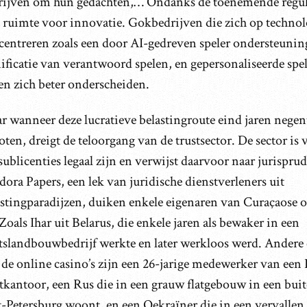
rijven om hun gedachten,… Ondanks de toenemende reguler
l ruimte voor innovatie. Gokbedrijven die zich op techno
centreren zoals een door AI-gedreven speler ondersteunin
ificatie van verantwoord spelen, en gepersonaliseerde spe
en zich beter onderscheiden.
r wanneer deze lucratieve belastingroute eind jaren negen
oten, dreigt de teloorgang van de trustsector. De sector i
sublicenties legaal zijn en verwijst daarvoor naar jurisprud
ora Papers, een lek van juridische dienstverleners uit
astingparadijzen, duiken enkele eigenaren van Curaçaose o
Zoals Ihar uit Belarus, die enkele jaren als bewaker in een
atslandbouwbedrijf werkte en later werkloos werd. Andere
 de online casino’s zijn een 26-jarige medewerker van een
stkantoor, een Rus die in een grauw flatgebouw in een bui
t-Petersburg woont, en een Oekraïner die in een vervallen