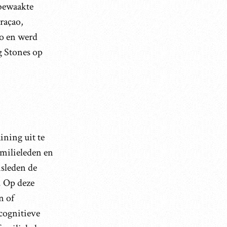
 bewaakte
raçao,
ao en werd
g Stones op
ning uit te
amilieleden en
nsleden de
. Op deze
n of
cognitieve