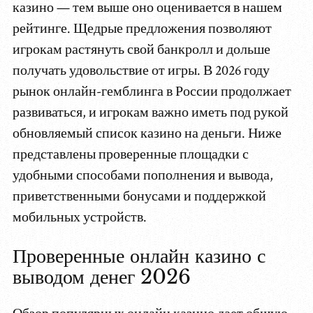
казино — тем выше оно оценивается в нашем
рейтинге. Щедрые предложения позволяют
игрокам растянуть свой банкролл и дольше
получать удовольствие от игры. В 2026 году
рынок онлайн-гемблинга в России продолжает
развиваться, и игрокам важно иметь под рукой
обновляемый список казино на деньги. Ниже
представлены проверенные площадки с
удобными способами пополнения и вывода,
приветственными бонусами и поддержкой
мобильных устройств.
Проверенные онлайн казино с
выводом денег 2026