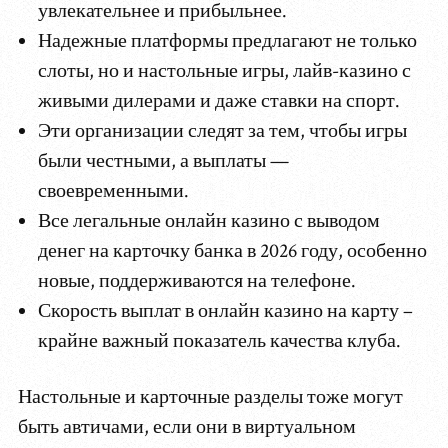
увлекательнее и прибыльнее.
Надежные платформы предлагают не только
слоты, но и настольные игры, лайв-казино с
живыми дилерами и даже ставки на спорт.
Эти организации следят за тем, чтобы игры
были честными, а выплаты —
своевременными.
Все легальные онлайн казино с выводом
денег на карточку банка в 2026 году, особенно
новые, поддерживаются на телефоне.
Скорость выплат в онлайн казино на карту –
крайне важный показатель качества клуба.
Настольные и карточные разделы тоже могут
быть автичами, если они в виртуальном