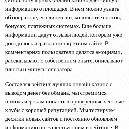
Обзор популярных онлайн казино дает общую
информацию о площадке. В нем можно узнать
об операторе, его лицензии, количестве слотов,
бонусах, платежных системах. Еще больше
информации дадут отзывы людей, которым уже
доводилось играть на конкретном сайте. В
комментариях пользователи делятся эмоциями,
рассказывают о собственном опыте, описывают
плюсы и минусы оператора.
Составляя рейтинг лучших онлайн казино с
выводом денег без обмана, мы стремимся
помочь игрокам попасть в проверенные честные
клубы с хорошей репутацией. Мы тестируем
десятки новых сайтов и постоянно обновляем
информацию по существующим в рейтинге. В