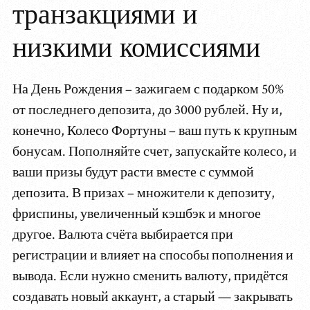
транзакциями и
низкими комиссиями
На День Рождения – зажигаем с подарком 50%
от последнего депозита, до 3000 рублей. Ну и,
конечно, Колесо Фортуны – ваш путь к крупным
бонусам. Пополняйте счет, запускайте колесо, и
ваши призы будут расти вместе с суммой
депозита. В призах – множители к депозиту,
фриспины, увеличенный кэшбэк и многое
другое. Валюта счёта выбирается при
регистрации и влияет на способы пополнения и
вывода. Если нужно сменить валюту, придётся
создавать новый аккаунт, а старый — закрывать