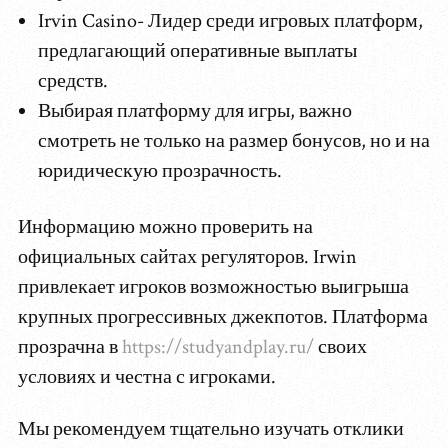
Irvin Casino- Лидер среди игровых платформ,
предлагающий оперативные выплаты
средств.
Выбирая платформу для игры, важно
смотреть не только на размер бонусов, но и на
юридическую прозрачность.
Информацию можно проверить на
официальных сайтах регуляторов. Irwin
привлекает игроков возможностью выигрыша
крупных прогрессивных джекпотов. Платформа
прозрачна в
https://studyandplay.ru/
своих
условиях и честна с игроками.
Мы рекомендуем тщательно изучать отклики