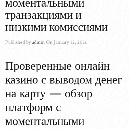
моментальными
транзакциями и
низкими комиссиями
Published by
admin
On
January 12, 2026
Проверенные онлайн
казино с выводом денег
на карту — обзор
платформ с
моментальными