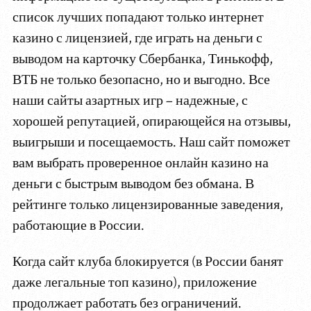
список лучших попадают только интернет
казино с лицензией, где играть на деньги с
выводом на карточку Сбербанка, Тинькофф,
ВТБ не только безопасно, но и выгодно. Все
наши сайты азартных игр – надежные, с
хорошей репутацией, опирающейся на отзывы,
выигрыши и посещаемость. Наш сайт поможет
вам выбрать проверенное онлайн казино на
деньги с быстрым выводом без обмана. В
рейтинге только лицензированные заведения,
работающие в России.
Когда сайт клуба блокируется (в России банят
даже легальные топ казино), приложение
продолжает работать без ограничений.