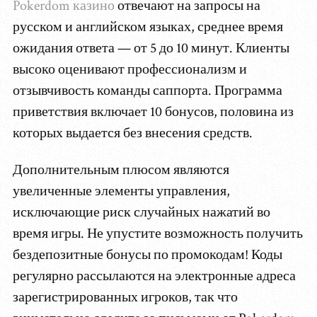
Pokerdom казино
отвечают на запросы на
русском и английском языках, среднее время
ожидания ответа — от 5 до 10 минут. Клиенты
высоко оценивают профессионализм и
отзывчивость команды саппорта. Программа
приветствия включает 10 бонусов, половина из
которых выдается без внесения средств.
Дополнительным плюсом являются
увеличенные элементы управления,
исключающие риск случайных нажатий во
время игры. Не упустите возможность получить
бездепозитные бонусы по промокодам! Коды
регулярно рассылаются на электронные адреса
зарегистрированных игроков, так что