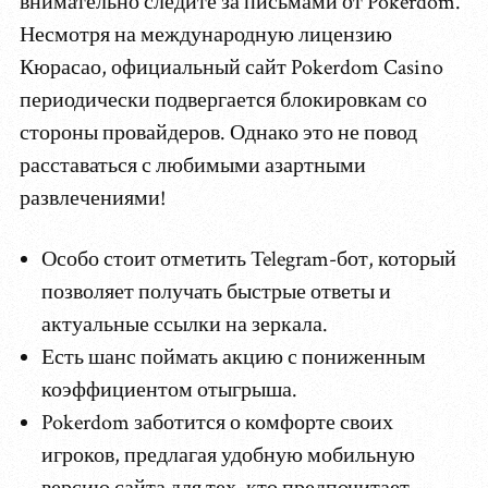
внимательно следите за письмами от Pokerdom.
Несмотря на международную лицензию
Кюрасао, официальный сайт Pokerdom Casino
периодически подвергается блокировкам со
стороны провайдеров. Однако это не повод
расставаться с любимыми азартными
развлечениями!
Особо стоит отметить Telegram-бот, который
позволяет получать быстрые ответы и
актуальные ссылки на зеркала.
Есть шанс поймать акцию с пониженным
коэффициентом отыгрыша.
Pokerdom заботится о комфорте своих
игроков, предлагая удобную мобильную
версию сайта для тех, кто предпочитает