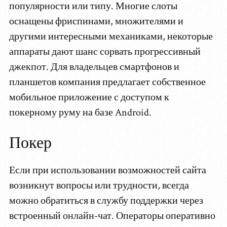
популярности или типу. Многие слоты
оснащены фриспинами, множителями и
другими интересными механиками, некоторые
аппараты дают шанс сорвать прогрессивный
джекпот. Для владельцев смартфонов и
планшетов компания предлагает собственное
мобильное приложение с доступом к
покерному руму на базе Android.
Покер
Если при использовании возможностей сайта
возникнут вопросы или трудности, всегда
можно обратиться в службу поддержки через
встроенный онлайн-чат. Операторы оперативно