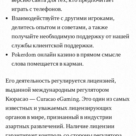
играть с телефонов.
Взаимодействуйте с другими игроками,
делитесь опытом и советами, а также
получайте необходимую поддержку от нашей
службы клиентской поддержки.
Pokerdom онлайн казино в прямом смысле
слова помещается в карман.
Его деятельность регулируется лицензией,
выданной международным регулятором
Кюрасао — Curacao eGaming. Это один из самых
известных и уважаемых лицензирующих
органов в мире, признанный в индустрии
азартных развлечений. Наличие лицензии
гарантирует контроль со стороны регулятора,