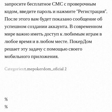
запросите бесплатное СМС с проверочным
кодом, введите пароль и нажмите “Регистрация”.
После этого вам будет показано сообщение об
успешном создании аккаунта. В современном
мире важно иметь доступ к любимым играм в
любое время и в любом месте. ПокерДом
решает эту задачу с помощью своего
мобильного приложения.
Categories:
t.mepokerdom_oficial 2
%
%