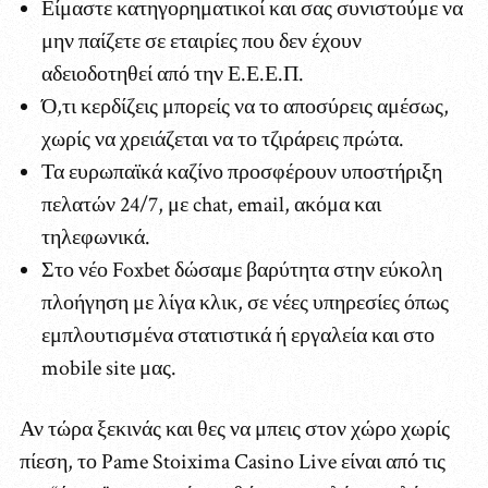
Είμαστε κατηγορηματικοί και σας συνιστούμε να
μην παίζετε σε εταιρίες που δεν έχουν
αδειοδοτηθεί από την Ε.Ε.Ε.Π.
Ό,τι κερδίζεις μπορείς να το αποσύρεις αμέσως,
χωρίς να χρειάζεται να το τζιράρεις πρώτα.
Τα ευρωπαϊκά καζίνο προσφέρουν υποστήριξη
πελατών 24/7, με chat, email, ακόμα και
τηλεφωνικά.
Στο νέο Foxbet δώσαμε βαρύτητα στην εύκολη
πλοήγηση με λίγα κλικ, σε νέες υπηρεσίες όπως
εμπλουτισμένα στατιστικά ή εργαλεία και στο
mobile site μας.
Αν τώρα ξεκινάς και θες να μπεις στον χώρο χωρίς
πίεση, το Pame Stoixima Casino Live είναι από τις