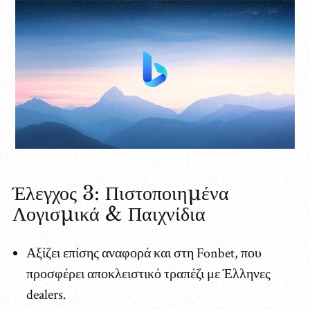
Έλεγχος 3: Πιστοποιημένα
Λογισμικά & Παιχνίδια
Αξίζει επίσης αναφορά και στη Fonbet, που
προσφέρει αποκλειστικό τραπέζι με Έλληνες
dealers.