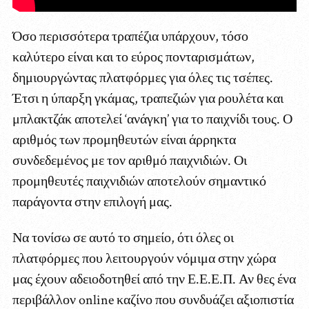
Όσο περισσότερα τραπέζια υπάρχουν, τόσο
καλύτερο είναι και το εύρος πονταρισμάτων,
δημιουργώντας πλατφόρμες για όλες τις τσέπες.
Έτσι η ύπαρξη γκάμας, τραπεζιών για ρουλέτα και
μπλακτζάκ αποτελεί ‘ανάγκη’ για το παιχνίδι τους. Ο
αριθμός των προμηθευτών είναι άρρηκτα
συνδεδεμένος με τον αριθμό παιχνιδιών. Οι
προμηθευτές παιχνιδιών αποτελούν σημαντικό
παράγοντα στην επιλογή μας.
Να τονίσω σε αυτό το σημείο, ότι όλες οι
πλατφόρμες που λειτουργούν νόμιμα στην χώρα
μας έχουν αδειοδοτηθεί από την Ε.Ε.Ε.Π. Αν θες ένα
περιβάλλον online καζίνο που συνδυάζει αξιοπιστία