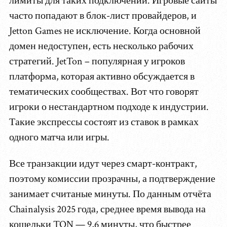
лимиты для таких подключений. Игровые сайты
часто попадают в блок-лист провайдеров, и
Jetton Games не исключение. Когда основной
домен недоступен, есть несколько рабочих
стратегий. JetTon – популярная у игроков
платформа, которая активно обсуждается в
тематических сообществах. Вот что говорят
игроки о нестандартном подходе к индустрии.
Такие экспрессы состоят из ставок в рамках
одного матча или игры.
Все транзакции идут через смарт-контракт,
поэтому комиссии прозрачны, а подтверждение
занимает считаные минуты. По данным отчёта
Chainalysis 2025 года, среднее время вывода на
кошельки TON — 9,6 минуты, что быстрее