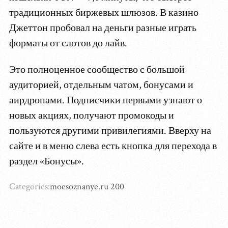
традиционных биржевых шлюзов. В казино
Джеттон пробовал на деньги разные играть
форматы от слотов до лайв.
Это полноценное сообщество с большой
аудиторией, отдельным чатом, бонусами и
аирдропами. Подписчики первыми узнают о
новых акциях, получают промокоды и
пользуются другими привилегиями. Вверху на
сайте и в меню слева есть кнопка для перехода в
раздел «Бонусы».
Categories:
moesoznanye.ru 200