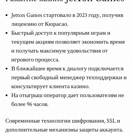
Jetton Games стартовало в 2023 году, получив
лицензию от Кюрасао.
Быстрый доступ к популярным играм и
текущим акциям позволяет экономить время
и получать максимум удовольствия от
игрового процесса.
В ближайшее время к диалогу подключается
первый свободный менеджер техподдержки и
консультирует клиента казино.
На отыгрыш оператор дает пользователям не
более 96 часов.
Современные технологии шифрования, SSL и
дополнительные механизмы защиты аккаунта.