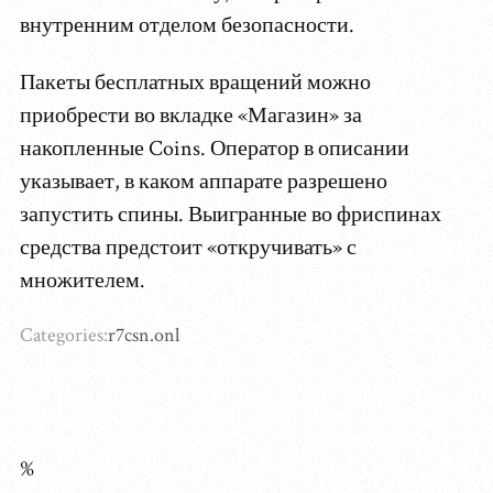
внутренним отделом безопасности.
Пакеты бесплатных вращений можно
приобрести во вкладке «Магазин» за
накопленные Coins. Оператор в описании
указывает, в каком аппарате разрешено
запустить спины. Выигранные во фриспинах
средства предстоит «откручивать» с
множителем.
Categories:
r7csn.onl
%