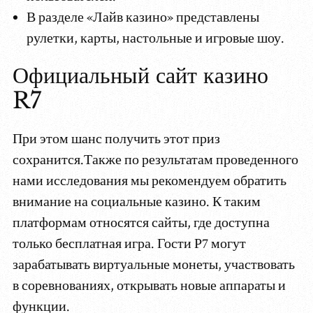
В разделе «Лайв казино» представлены
рулетки, карты, настольные и игровые шоу.
Официальный сайт казино
R7
При этом шанс получить этот приз
сохранится.Также по результатам проведенного
нами исследования мы рекомендуем обратить
внимание на социальные казино. К таким
платформам относятся сайты, где доступна
только бесплатная игра. Гости Р7 могут
зарабатывать виртуальные монеты, участвовать
в соревнованиях, открывать новые аппараты и
функции.