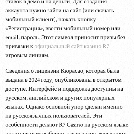
ставок в демо и на деньги. Для создания
аккаунта нужно зайти на сайт (или скачать
мобильный клиент), нажать кнопку
«Регистрация», ввести мобильный номер или
email, пароль. Этот символ приносит призы без
привязки к
официальный сайт казино R7
игровым линиям.
Сведения о лицензии Кюрасао, которая была
выдана в 2024 году, опубликованы в открытом
доступе. Интерфейс и поддержка доступны на
русском, английском и других популярных
языках. Однако основной упор сделан именно
на русскоязычных пользователей. Эти
особенности делают R7 Casino на русском языке
оптимальным выбором для игроков, желающих