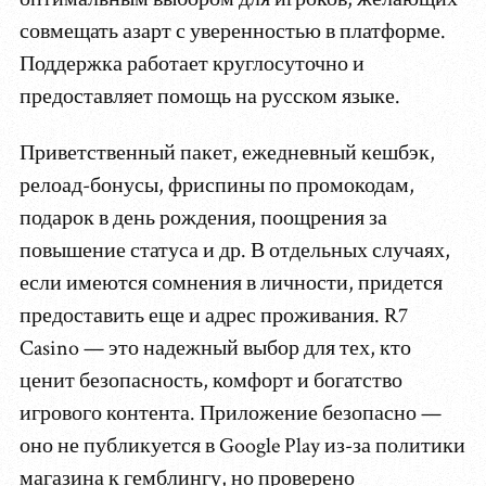
совмещать азарт с уверенностью в платформе.
Поддержка работает круглосуточно и
предоставляет помощь на русском языке.
Приветственный пакет, ежедневный кешбэк,
релоад-бонусы, фриспины по промокодам,
подарок в день рождения, поощрения за
повышение статуса и др. В отдельных случаях,
если имеются сомнения в личности, придется
предоставить еще и адрес проживания. R7
Casino — это надежный выбор для тех, кто
ценит безопасность, комфорт и богатство
игрового контента. Приложение безопасно —
оно не публикуется в Google Play из-за политики
магазина к гемблингу, но проверено