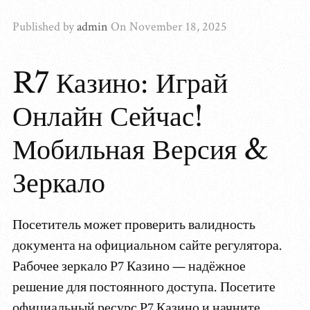
Published by
admin
On
November 18, 2025
R7 Казино: Играй
Онлайн Сейчас!
Мобильная Версия &
Зеркало
Посетитель может проверить валидность
документа на официальном сайте регулятора.
Рабочее зеркало Р7 Казино — надёжное
решение для постоянного доступа. Посетите
официальный ресурс Р7 Казино и начните