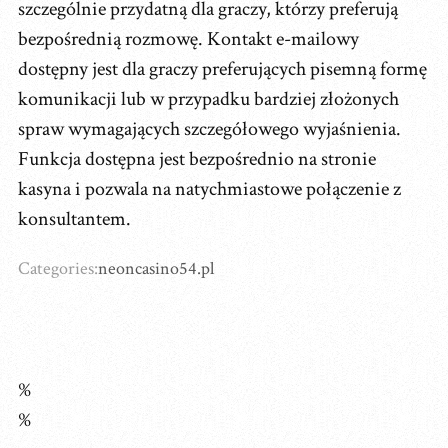
szczególnie przydatną dla graczy, którzy preferują
bezpośrednią rozmowę. Kontakt e-mailowy
dostępny jest dla graczy preferujących pisemną formę
komunikacji lub w przypadku bardziej złożonych
spraw wymagających szczegółowego wyjaśnienia.
Funkcja dostępna jest bezpośrednio na stronie
kasyna i pozwala na natychmiastowe połączenie z
konsultantem.
Categories:
neoncasino54.pl
%
%