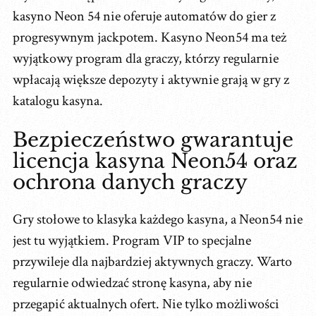
kasyno Neon 54 nie oferuje automatów do gier z
progresywnym jackpotem. Kasyno Neon54 ma też
wyjątkowy program dla graczy, którzy regularnie
wpłacają większe depozyty i aktywnie grają w gry z
katalogu kasyna.
Bezpieczeństwo gwarantuje
licencja kasyna Neon54 oraz
ochrona danych graczy
Gry stołowe to klasyka każdego kasyna, a Neon54 nie
jest tu wyjątkiem. Program VIP to specjalne
przywileje dla najbardziej aktywnych graczy. Warto
regularnie odwiedzać stronę kasyna, aby nie
przegapić aktualnych ofert. Nie tylko możliwości