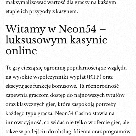
maksymalizować wartość dla graczy na każdym
etapie ich przygody z kasynem.
Witamy w Neon54 –
luksusowym kasynie
online
Te gry cieszą się ogromną popularnością ze względu
na wysokie współczynniki wypłat (RTP) oraz
ekscytujące funkcje bonusowe. Ta różnorodność
zapewnia graczom dostęp do najnowszych tytułów
oraz klasycznych gier, które zaspokoją potrzeby
każdego typu gracza. Neon54 Casino stawia na
innowacyjność, co widać nie tylko w ofercie gier, ale
także w podejściu do obsługi klienta oraz programów