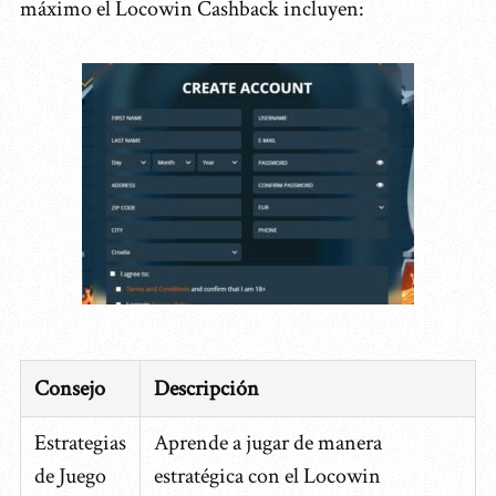
máximo el Locowin Cashback incluyen:
Consejo
Descripción
Estrategias
Aprende a jugar de manera
de Juego
estratégica con el Locowin