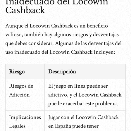
Inadecuado del Locowin
Cashback
Aunque el Locowin Cashback es un beneficio
valioso, también hay algunos riesgos y desventajas
que debes considerar. Algunas de las desventajas del
uso inadecuado del Locowin Cashback incluyen:
Riesgo
Descripción
Riesgos de
El juego en línea puede ser
Adicción
adictivo, y el Locowin Cashback
puede exacerbar este problema.
Implicaciones
Jugar con el Locowin Cashback
Legales
en España puede tener