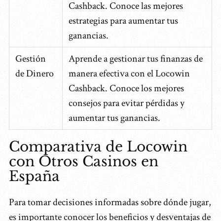
Cashback. Conoce las mejores
estrategias para aumentar tus
ganancias.
Gestión
Aprende a gestionar tus finanzas de
de Dinero
manera efectiva con el Locowin
Cashback. Conoce los mejores
consejos para evitar pérdidas y
aumentar tus ganancias.
Comparativa de Locowin
con Otros Casinos en
España
Para tomar decisiones informadas sobre dónde jugar,
es importante conocer los beneficios y desventajas de