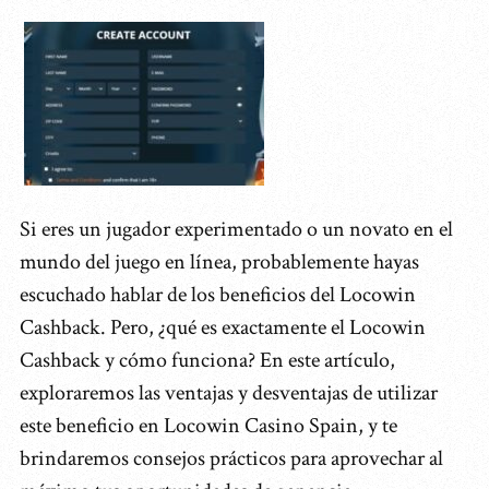
Si eres un jugador experimentado o un novato en el
mundo del juego en línea, probablemente hayas
escuchado hablar de los beneficios del Locowin
Cashback. Pero, ¿qué es exactamente el Locowin
Cashback y cómo funciona? En este artículo,
exploraremos las ventajas y desventajas de utilizar
este beneficio en Locowin Casino Spain, y te
brindaremos consejos prácticos para aprovechar al