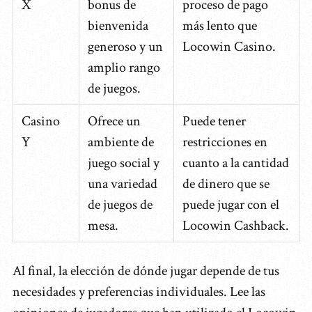
X
bonus de
proceso de pago
bienvenida
más lento que
generoso y un
Locowin Casino.
amplio rango
de juegos.
Casino
Ofrece un
Puede tener
Y
ambiente de
restricciones en
juego social y
cuanto a la cantidad
una variedad
de dinero que se
de juegos de
puede jugar con el
mesa.
Locowin Cashback.
Al final, la elección de dónde jugar depende de tus
necesidades y preferencias individuales. Lee las