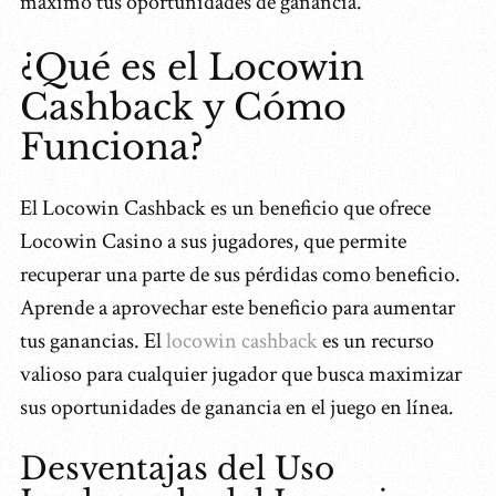
máximo tus oportunidades de ganancia.
¿Qué es el Locowin
Cashback y Cómo
Funciona?
El Locowin Cashback es un beneficio que ofrece
Locowin Casino a sus jugadores, que permite
recuperar una parte de sus pérdidas como beneficio.
Aprende a aprovechar este beneficio para aumentar
tus ganancias. El
locowin cashback
es un recurso
valioso para cualquier jugador que busca maximizar
sus oportunidades de ganancia en el juego en línea.
Desventajas del Uso