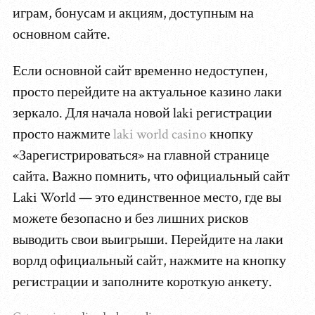
играм, бонусам и акциям, доступным на
основном сайте.
Если основной сайт временно недоступен,
просто перейдите на актуальное казино лаки
зеркало. Для начала новой laki регистрации
просто нажмите
laki world casino
кнопку
«Зарегистрироваться» на главной странице
сайта. Важно помнить, что официальный сайт
Laki World — это единственное место, где вы
можете безопасно и без лишних рисков
выводить свои выигрыши. Перейдите на лаки
ворлд официальный сайт, нажмите на кнопку
регистрации и заполните короткую анкету.