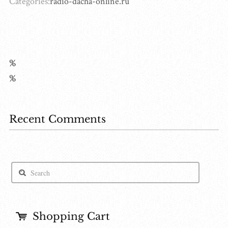
Categories:
radio-dacha-online.ru
%
%
Recent Comments
Shopping Cart