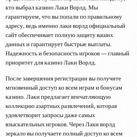
кто выбрал казино Лаки Ворлд. Мы
гарантируем, что вы попали по правильному
адресу, ведь именно лаки ворлд официальный
сайт обеспечивает полную защиту ваших
данных и гарантирует быстрые выплаты.
Надежность и безопасность игроков — главный
приоритет для казино Лаки Ворлд.
После завершения регистрации вы получите
мгновенный доступ ко всем играм и бонусам
казино. Лаки предлагает впечатляющую
коллекцию азартных развлечений, которая
удовлетворит запросы даже самых
взыскательных игроков. Через Лаки ворлд
зеркало вы получаете полный доступ ко всем