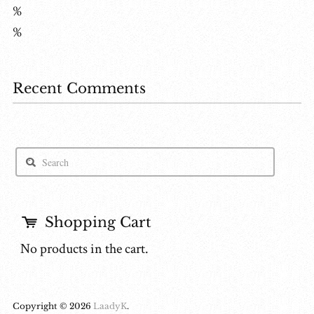
%
%
Recent Comments
Shopping Cart
No products in the cart.
Copyright © 2026
LaadyK
.