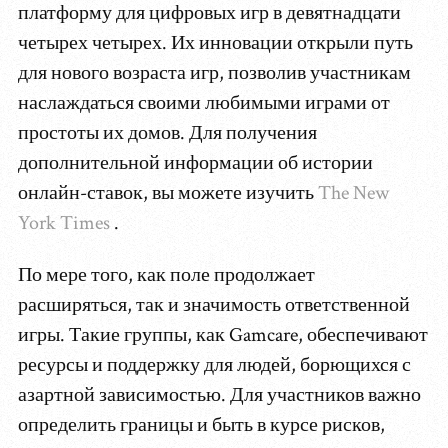
платформу для цифровых игр в девятнадцати
четырех четырех. Их инновации открыли путь
для нового возраста игр, позволив участникам
наслаждаться своими любимыми играми от
простоты их домов. Для получения
дополнительной информации об истории
онлайн-ставок, вы можете изучить
The New
York Times
.
По мере того, как поле продолжает
расширяться, так и значимость ответственной
игры. Такие группы, как Gamcare, обеспечивают
ресурсы и поддержку для людей, борющихся с
азартной зависимостью. Для участников важно
определить границы и быть в курсе рисков,