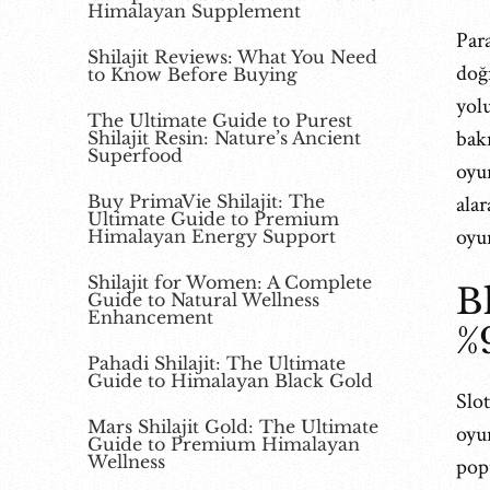
Himalayan Supplement
Para
Shilajit Reviews: What You Need
doğr
to Know Before Buying
yol
The Ultimate Guide to Purest
bakı
Shilajit Resin: Nature’s Ancient
Superfood
oyun
Buy PrimaVie Shilajit: The
ala
Ultimate Guide to Premium
oyun
Himalayan Energy Support
Shilajit for Women: A Complete
B
Guide to Natural Wellness
Enhancement
%
Pahadi Shilajit: The Ultimate
Guide to Himalayan Black Gold
Slo
Mars Shilajit Gold: The Ultimate
oyu
Guide to Premium Himalayan
Wellness
pop