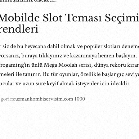
 Mobilde Slot Teması Seçimi
rendleri
r siz de bu heyecana dahil olmak ve popüler slotları denem
iyorsanız, buraya tıklayınız ve kazanmaya hemen başlayın.
rogaming’in ünlü Mega Moolah serisi, dünya rekoru kıran
eleri ile tanınır. Bu tür oyunlar, özellikle başlangıç sevi
cular ve uzun süre keyif almak isteyenler için idealdir.
gories:
uzmankombiservisim.com 1000