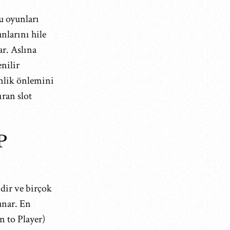
u oyunları
unlarını hile
r. Aslına
nilir
enlik önlemini
ran slot
P
dir ve birçok
unar. En
n to Player)