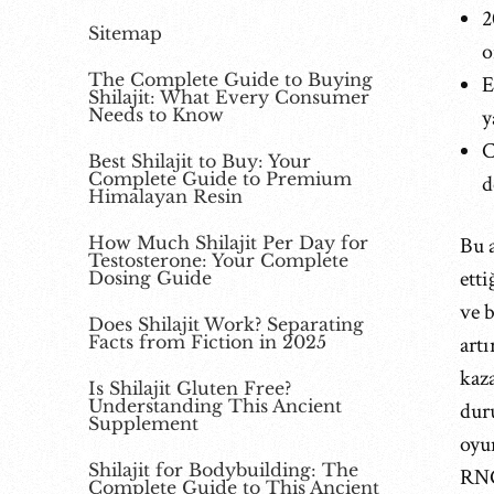
2
Sitemap
o
The Complete Guide to Buying
E
Shilajit: What Every Consumer
Needs to Know
y
C
Best Shilajit to Buy: Your
Complete Guide to Premium
d
Himalayan Resin
How Much Shilajit Per Day for
Bu a
Testosterone: Your Complete
ett
Dosing Guide
ve b
Does Shilajit Work? Separating
Facts from Fiction in 2025
artı
kaz
Is Shilajit Gluten Free?
Understanding This Ancient
dur
Supplement
oyun
Shilajit for Bodybuilding: The
RNG 
Complete Guide to This Ancient