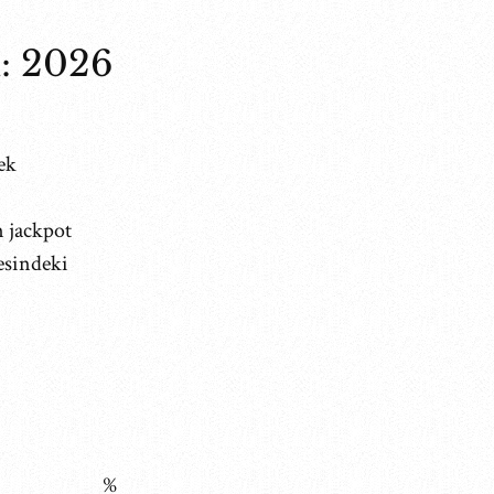
: 2026
ek
 jackpot
yesindeki
%