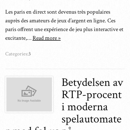
Les paris en direct sont devenus très populaires
auprès des amateurs de jeux d’argent en ligne. Ces
paris offrent une expérience de jeu plus interactive et
excitante,…
Read more »
Categories:
3
Betydelsen av
RTP-procent
i moderna
spelautomate