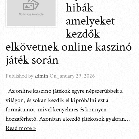
hibák
amelyeket
kezdők
elkövetnek online kaszinó
játék során
Published by
admin
On
January 29, 2026
Az online kaszinó játékok egyre népszerűbbek a
világon, és sokan kezdik el kipróbálni ezt a
formátumot, mivel kényelmes és könnyen
hozzáférhető. Azonban a kezdő játékosok gyakran…
Read more »