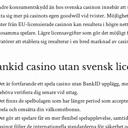
dre konsumentskydd än hos svenska casinon innebär att s
ita sig mer på casinots egen goodwill vid tvister. Möjlighet 
ter från EU-licensierade casinon kan resultera i högre net
osamma spelare. Lägre licensavgifter som gör det möjligt f
atörer att etablera sig resulterar i en bred marknad av cas
ankid casino utan svensk li
et är fortfarande ett spela casino utan BankID upplägg, m
ehöva verifiera dig senare vid uttag.
et finns de spelbolagen som har längre period som accepter
pela och omsätta din välkomstbonus.
et gör att spelare får en mer flexibel spelupplevelse, samti
asinot följer de internationella standarderna för säkerhet 