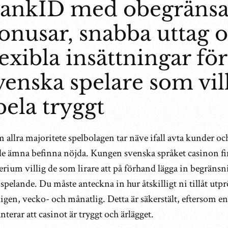
ankID med obegräns
onusar, snabba uttag 
lexibla insättningar för
venska spelare som vil
pela tryggt
 allra majoritete spelbolagen tar näve ifall avta kunder o
 de ämna befinna nöjda. Kungen svenska språket casinon fi
erium villig de som lirare att på förhand lägga in begrän
 spelande. Du måste anteckna in hur åtskilligt ni tillåt utp
igen, vecko- och månatlig. Detta är säkerstält, eftersom en 
nterar att casinot är tryggt och ärlägget.