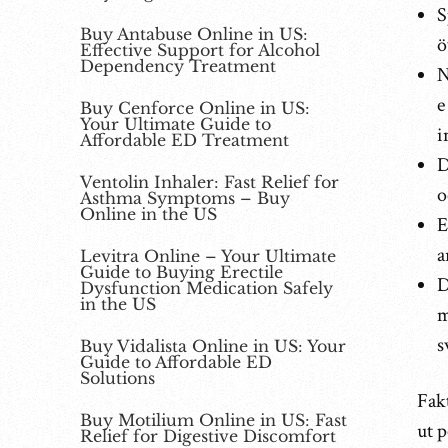
S
Buy Antabuse Online in US:
ö
Effective Support for Alcohol
Dependency Treatment
N
e
Buy Cenforce Online in US:
Your Ultimate Guide to
i
Affordable ED Treatment
D
Ventolin Inhaler: Fast Relief for
o
Asthma Symptoms – Buy
Online in the US
E
a
Levitra Online – Your Ultimate
Guide to Buying Erectile
D
Dysfunction Medication Safely
in the US
m
s
Buy Vidalista Online in US: Your
Guide to Affordable ED
Solutions
Fakt
Buy Motilium Online in US: Fast
ut p
Relief for Digestive Discomfort