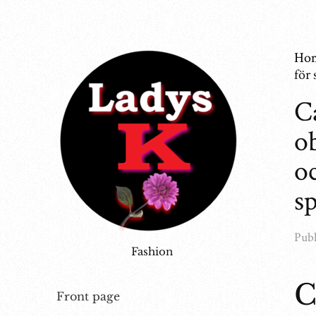
Ho
för 
C
o
oc
sp
Publ
Fashion
C
Front page