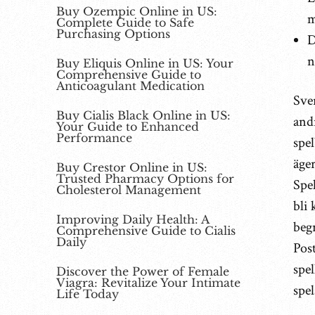
Buy Ozempic Online in US:
m
Complete Guide to Safe
Purchasing Options
D
n
Buy Eliquis Online in US: Your
Comprehensive Guide to
Anticoagulant Medication
Sve
Buy Cialis Black Online in US:
and
Your Guide to Enhanced
Performance
spel
äger
Buy Crestor Online in US:
Trusted Pharmacy Options for
Spel
Cholesterol Management
bli 
Improving Daily Health: A
beg
Comprehensive Guide to Cialis
Daily
Post
spel
Discover the Power of Female
Viagra: Revitalize Your Intimate
spe
Life Today