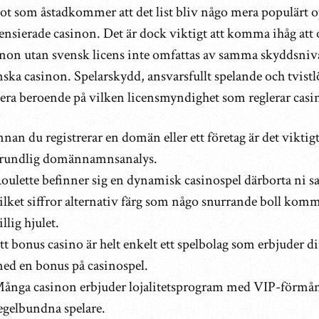
ot som åstadkommer att det list bliv någo mera populärt 
ensierade casinon. Det är dock viktigt att komma ihåg att
inon utan svensk licens inte omfattas av samma skyddsni
ska casinon. Spelarskydd, ansvarsfullt spelande och tvist
iera beroende på vilken licensmyndighet som reglerar casi
nnan du registrerar en domän eller ett företag är det viktigt
rundlig domännamnsanalys.
oulette befinner sig en dynamisk casinospel därborta ni sa
ilket siffror alternativ färg som någo snurrande boll komm
illig hjulet.
tt bonus casino är helt enkelt ett spelbolag som erbjuder di
ed en bonus på casinospel.
ånga casinon erbjuder lojalitetsprogram med VIP-förmån
egelbundna spelare.