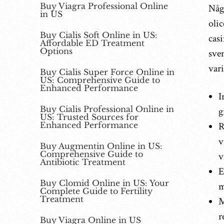
Buy Viagra Professional Online
Någ
in US
olic
Buy Cialis Soft Online in US:
cas
Affordable ED Treatment
Options
sven
var
Buy Cialis Super Force Online in
US: Comprehensive Guide to
Enhanced Performance
I
Buy Cialis Professional Online in
g
US: Trusted Sources for
Enhanced Performance
R
v
Buy Augmentin Online in US:
Comprehensive Guide to
v
Antibiotic Treatment
E
Buy Clomid Online in US: Your
m
Complete Guide to Fertility
Treatment
M
r
Buy Viagra Online in US