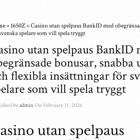
me
»
1650Z
»
Casino utan spelpaus BankID med obegränsade
svenska spelare som vill spela tryggt
asino utan spelpaus BankID
begränsade bonusar, snabba 
h flexibla insättningar för s
elare som vill spela tryggt
ished by
admin
On
February 11, 2026
asino utan spelpaus