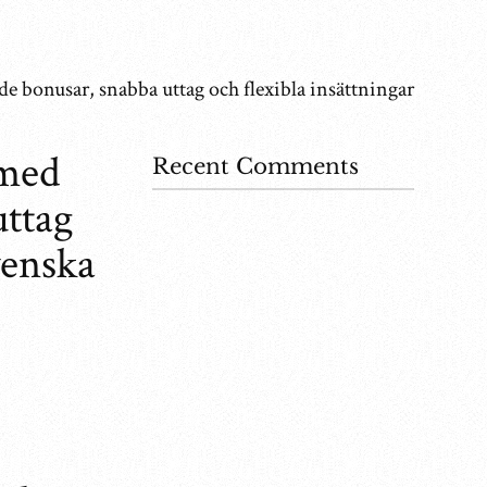
 bonusar, snabba uttag och flexibla insättningar
 med
Recent Comments
uttag
venska