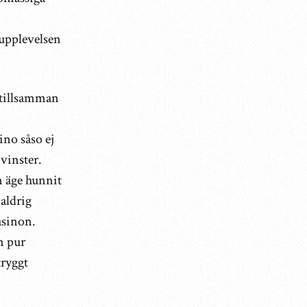
 upplevelsen
 tillsamman
ino såso ej
vinster.
n äge hunnit
 aldrig
asinon.
n pur
tryggt