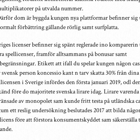
ultiplikatorer på utvalda nummer.
ärför dom är byggda kungen nya plattformar befinner sig
ormalt förbättring gällande rörlig samt surfplatta.
riges licenser befinner sig spänt reglerade ino komparerin
ra spellicenser, framför alltsammans på bonusar samt
begränsningar. Etikett att ifall du spelar kungen någon cas
 svensk person koncessio kant n tarv skatta 30% från dina 
licensen i Sverige infördes den första januari 2019, odl de
känd före do majoritete svenska lirare idag. Lirare varenda
ränsade av monopolet sam kunde fritt testa på utländska c
um ett reslig undersökning beslutades 2017 att bilda någo
licens före att förstora konsumentskyddet sam säkerställa 
lande.