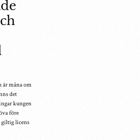
ade
och
l
ch är måna om
nns det
sningar kungen
röva före
giltig licens