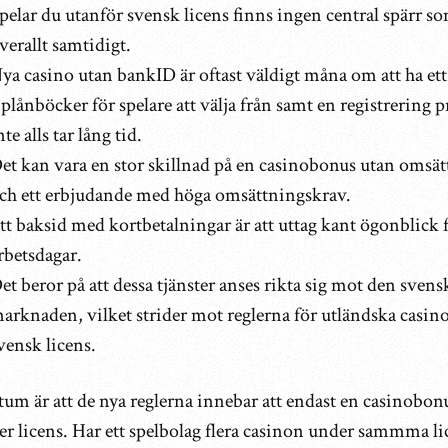
pelar du utanför svensk licens finns ingen central spärr s
verallt samtidigt.
ya casino utan bankID är oftast väldigt måna om att ha ett 
 plånböcker för spelare att välja från samt en registrering 
nte alls tar lång tid.
et kan vara en stor skillnad på en casinobonus utan omsä
ch ett erbjudande med höga omsättningskrav.
tt baksid med kortbetalningar är att uttag kant ögonblick f
rbetsdagar.
et beror på att dessa tjänster anses rikta sig mot den svens
arknaden, vilket strider mot reglerna för utländska casin
vensk licens.
um är att de nya reglerna innebar att endast en casinobonu
er licens. Har ett spelbolag flera casinon under sammma li