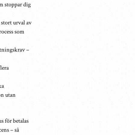
om stoppar dig
stort urval av
process som
ttningskrav –
lera
ka
on utan
s för betalas
cens – så