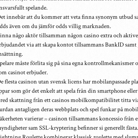
nsvarsfullt spelande.
et innebär att du kommer att veta finna synonym utbud
dds även om du jämför odds villig marknaden.
inna någo aktör tillsamman någon casino extra och aktive
rbjudandet via att skapa kontot tillsammans BankID samt 
nsättning.
pelare måste förlita sig på sina egna kontrollmekanismer 
om casinot erbjuder.
e flesta casinon utan svensk licens har mobilanpassade pla
ppar som gör det enkelt att spela från din smartphone eller 
red skattning från ett casinos mobilkompatibilitet titta v
urdan antagligen deras webbplats och spel funkar på mobil
äkerheten varierar – casinon tillsammans koncessio från 
yndigheter sam SSL-kryptering befinner si generellt fästa
ightning Roulette kombinerar klassisk roulette med slu