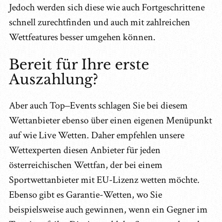
Jedoch werden sich diese wie auch Fortgeschrittene
schnell zurechtfinden und auch mit zahlreichen
Wettfeatures besser umgehen können.
Bereit für Ihre erste
Auszahlung?
Aber auch Top‒Events schlagen Sie bei diesem
Wettanbieter ebenso über einen eigenen Menüpunkt
auf wie Live Wetten. Daher empfehlen unsere
Wettexperten diesen Anbieter für jeden
österreichischen Wettfan, der bei einem
Sportwettanbieter mit EU-Lizenz wetten möchte.
Ebenso gibt es Garantie-Wetten, wo Sie
beispielsweise auch gewinnen, wenn ein Gegner im