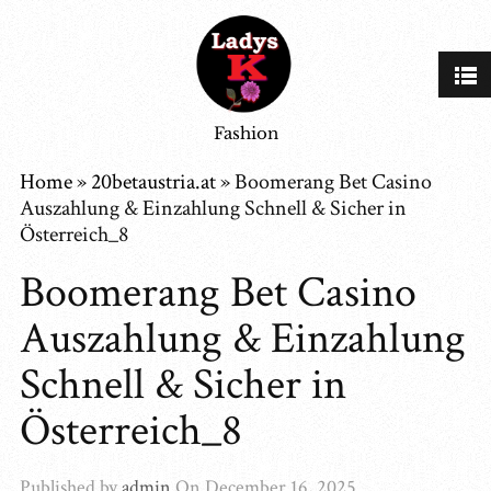
Fashion
Home
»
20betaustria.at
»
Boomerang Bet Casino
Auszahlung & Einzahlung Schnell & Sicher in
Österreich_8
Boomerang Bet Casino
Auszahlung & Einzahlung
Schnell & Sicher in
Österreich_8
Published by
admin
On
December 16, 2025