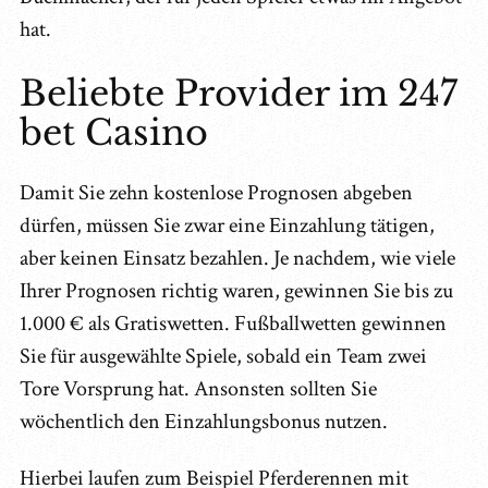
hat.
Beliebte Provider im 247
bet Casino
Damit Sie zehn kostenlose Prognosen abgeben
dürfen, müssen Sie zwar eine Einzahlung tätigen,
aber keinen Einsatz bezahlen. Je nachdem, wie viele
Ihrer Prognosen richtig waren, gewinnen Sie bis zu
1.000 € als Gratiswetten. Fußballwetten gewinnen
Sie für ausgewählte Spiele, sobald ein Team zwei
Tore Vorsprung hat. Ansonsten sollten Sie
wöchentlich den Einzahlungsbonus nutzen.
Hierbei laufen zum Beispiel Pferderennen mit