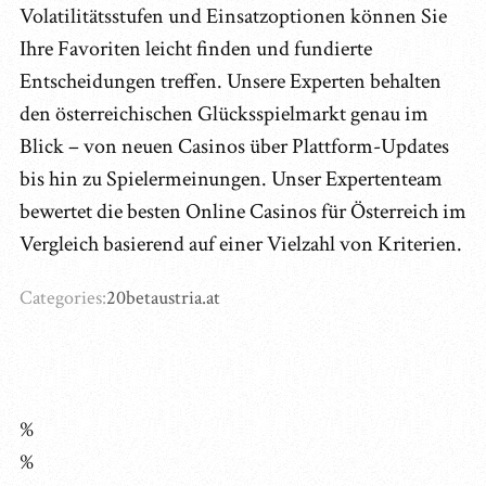
Volatilitätsstufen und Einsatzoptionen können Sie
Ihre Favoriten leicht finden und fundierte
Entscheidungen treffen. Unsere Experten behalten
den österreichischen Glücksspielmarkt genau im
Blick – von neuen Casinos über Plattform-Updates
bis hin zu Spielermeinungen. Unser Expertenteam
bewertet die besten Online Casinos für Österreich im
Vergleich basierend auf einer Vielzahl von Kriterien.
Categories:
20betaustria.at
%
%