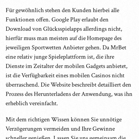
Für gewöhnlich stehen den Kunden hierbei alle
Funktionen offen. Google Play erlaubt den
Download von Glücksspielapps allerdings nicht,
hierfür muss man meisten auf die Homepage des
jeweiligen Sportwetten Anbieter gehen. Da MrBet
eine relativ junge Spieleplattform ist, die ihre
Dienste im Zeitalter der mobilen Gadgets anbietet,
ist die Verfügbarkeit eines mobilen Casinos nicht
überraschend. Die Website beschreibt detailliert den
Prozess des Herunterladens der Anwendung, was ihn
erheblich vereinfacht.
Mit dem richtigen Wissen können Sie unnötige
Verzögerungen vermeiden und Ihre Gewinne
schneller genießen. Lassen Sie uns gemeinsam die